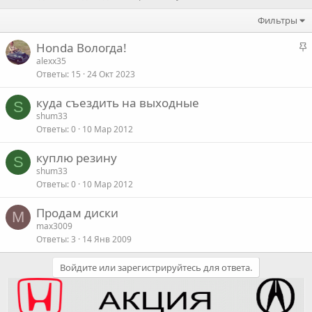
Фильтры
З
Honda Вологда!
а
alexx35
Ответы
15
24 Окт 2023
к
р
куда съездить на выходные
е
S
shum33
п
Ответы
0
10 Мар 2012
л
е
куплю резину
S
shum33
о
Ответы
0
10 Мар 2012
Продам диски
M
max3009
Ответы
3
14 Янв 2009
Войдите или зарегистрируйтесь для ответа.