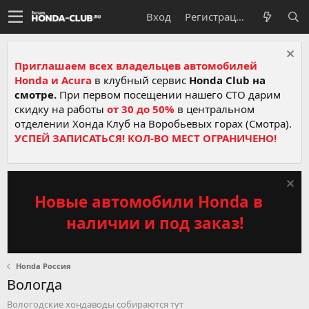
Вход
Регистрация
Приглашаем всех владельцев автомобилей
Honda и Acura
в клубный сервис
Honda Club на
смотре.
При первом посещении нашего СТО дарим
скидку на работы
от 30 до 50%
в центральном
отделении Хонда Клуб на Воробьевых горах (Смотра).
УСПЕЙ ЗАПИСАТЬСЯ! КОЛ-ВО МЕСТ ОГРАНИЧЕНО!
Новые автомобили Honda в
наличии и под заказ!
Honda Россия
Вологда
Вологодские хондаводы собираются тут