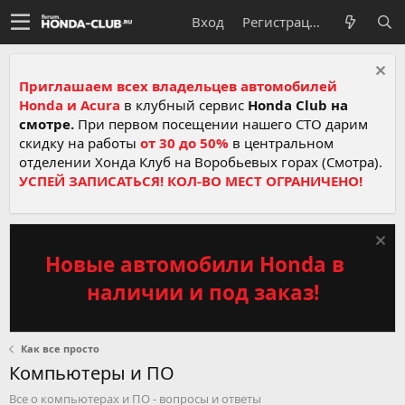
Вход
Регистрация
Приглашаем всех владельцев автомобилей
Honda и Acura
в клубный сервис
Honda Club на
смотре.
При первом посещении нашего СТО дарим
скидку на работы
от 30 до 50%
в центральном
отделении Хонда Клуб на Воробьевых горах (Смотра).
УСПЕЙ ЗАПИСАТЬСЯ! КОЛ-ВО МЕСТ ОГРАНИЧЕНО!
Новые автомобили Honda в
наличии и под заказ!
Как все просто
Компьютеры и ПО
Все о компьютерах и ПО - вопросы и ответы