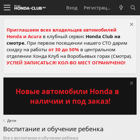
Вход
Регистрация
Приглашаем всех владельцев автомобилей
Honda и Acura
в клубный сервис
Honda Club на
смотре.
При первом посещении нашего СТО дарим
скидку на работы
от 30 до 50%
в центральном
отделении Хонда Клуб на Воробьевых горах (Смотра).
УСПЕЙ ЗАПИСАТЬСЯ! КОЛ-ВО МЕСТ ОГРАНИЧЕНО!
Новые автомобили Honda в
наличии и под заказ!
Дети
Воспитание и обучение ребенка
Все о воспитании и обучении ребенка