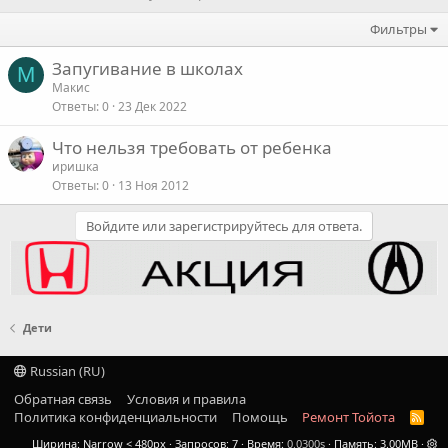
Фильтры
Запугивание в школах
М
Макис
Ответы
0
23 Дек 2022
Что нельзя требовать от ребенка
иришка
Ответы
0
13 Ноя 2012
Войдите или зарегистрируйтесь для ответа.
Дети
Russian (RU)
Обратная связь
Условия и правила
Политика конфиденциальности
Помощь
Ремонт Тойота
R
S
Ширина
Запросов
7
Время
0.0300s
Память
3.00MB
S