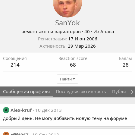
SanYok
ремонт акпп и вариаторов
·
40
·
Из
Анапа
Регистрация
17 Июн 2006
Активность
29 Мар 2026
Сообщения
Reaction score
Баллы
214
68
28
Найти
Сообщения профиля
Последняя активность
Публикац
Alex-kruf
10 Дек 2013
A
добрый день. Не могу добавить новую тему на форуме
cfif1967
19 Сен 2013
C