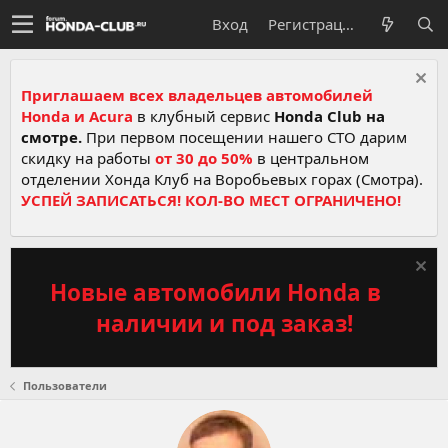
Вход
Регистрация
Приглашаем всех владельцев автомобилей
Honda и Acura
в клубный сервис
Honda Club на
смотре.
При первом посещении нашего СТО дарим
скидку на работы
от 30 до 50%
в центральном
отделении Хонда Клуб на Воробьевых горах (Смотра).
УСПЕЙ ЗАПИСАТЬСЯ! КОЛ-ВО МЕСТ ОГРАНИЧЕНО!
Новые автомобили Honda в
наличии и под заказ!
Пользователи