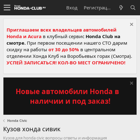
Вход
Регистрация
Приглашаем всех владельцев автомобилей
Honda и Acura
в клубный сервис
Honda Club на
смотре.
При первом посещении нашего СТО дарим
скидку на работы
от 30 до 50%
в центральном
отделении Хонда Клуб на Воробьевых горах (Смотра).
УСПЕЙ ЗАПИСАТЬСЯ! КОЛ-ВО МЕСТ ОГРАНИЧЕНО!
Новые автомобили Honda в
наличии и под заказ!
Honda Civic
Кузов хонда сивик
Кузов для honda civic вопросы ответы и информация