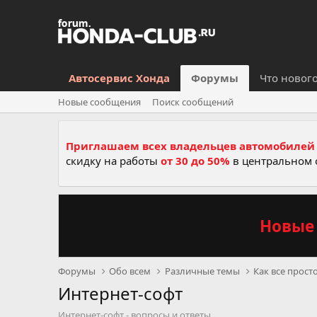
Автосервис Хонда
Форумы
Что новог
Новые сообщения
Поиск сообщений
Приглашаем всех владельцев автомобилей 
скидку на работы
от 30 до 50%
в центральном 
Новые 
Форумы
Обо всем
Различные темы
Как все прост
Интернет-софт
Интернет-софт - вопросы и ответы