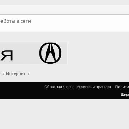
работы в сети
о
Интернет
Обратная связь
Условия и правила
Полити
Шир