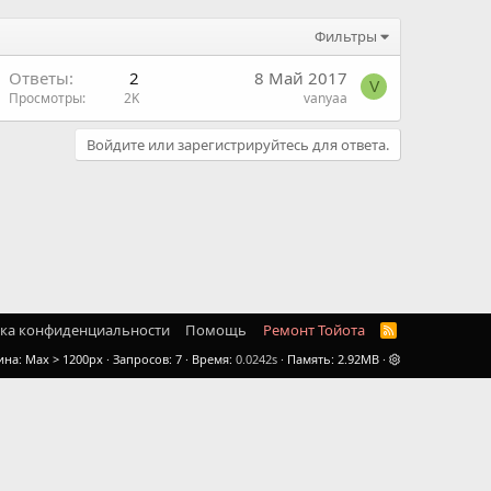
Фильтры
Ответы
2
8 Май 2017
V
Просмотры
2K
vanyaa
Войдите или зарегистрируйтесь для ответа.
ка конфиденциальности
Помощь
Ремонт Тойота
R
S
ина
Запросов
7
Время
0.0242s
Память
2.92MB
S