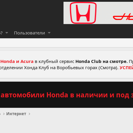
о?
Пользователи
Honda и Acura
в клубный сервис
Honda Club на смотре.
Пр
отделении Хонда Клуб на Воробьевых горах (Смотра).
УСПЕ
автомобили Honda в наличии и под з
о
Интернет