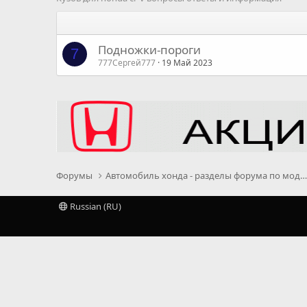
Подножки-пороги
7
777Сергей777
19 Май 2023
Форумы
Автомобиль хонда - разделы форума по моделям, се
Russian (RU)