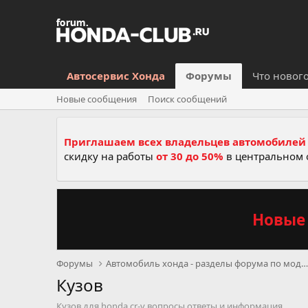
Автосервис Хонда
Форумы
Что новог
Новые сообщения
Поиск сообщений
Приглашаем всех владельцев автомобилей 
скидку на работы
от 30 до 50%
в центральном 
Новые 
Форумы
Автомобиль хонда - разделы форума по моделям, се
Кузов
Кузов для honda cr-v вопросы ответы и информация