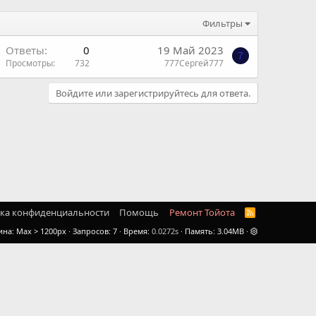
Фильтры
Ответы
0
19 Май 2023
7
Просмотры
732
777Сергей777
Войдите или зарегистрируйтесь для ответа.
ка конфиденциальности
Помощь
Ремонт Тойота
R
S
ина
Запросов
7
Время
0.0272s
Память
3.04MB
S