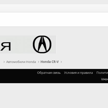
рв
Автомобили Honda
Honda CR-V
Обратная связь
Условия и правила
Полити
Шир