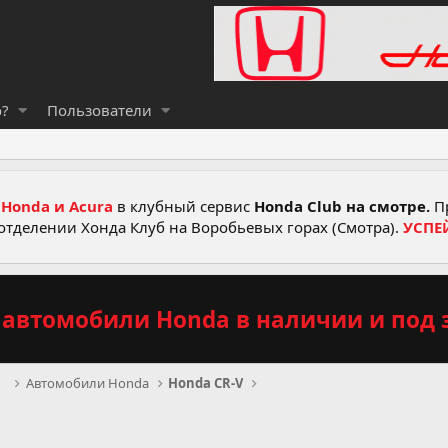
о?
Пользователи
Honda и Acura
в клубный сервис
Honda Club на смотре.
Пр
отделении Хонда Клуб на Воробьевых горах (Смотра).
УСПЕ
автомобили Honda в наличии и под з
рв
Автомобили Honda
Honda CR-V