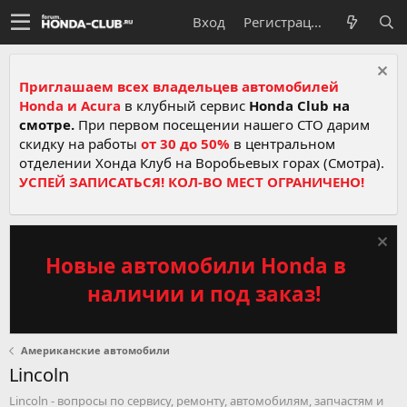
Вход
Регистрация
Приглашаем всех владельцев автомобилей
Honda и Acura
в клубный сервис
Honda Club на
смотре.
При первом посещении нашего СТО дарим
скидку на работы
от 30 до 50%
в центральном
отделении Хонда Клуб на Воробьевых горах (Смотра).
УСПЕЙ ЗАПИСАТЬСЯ! КОЛ-ВО МЕСТ ОГРАНИЧЕНО!
Новые автомобили Honda в
наличии и под заказ!
Американские автомобили
Lincoln
Lincoln - вопросы по сервису, ремонту, автомобилям, запчастям и