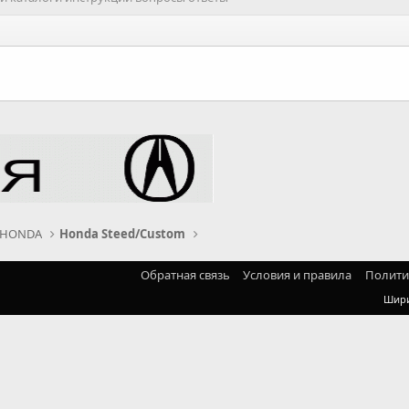
 HONDA
Honda Steed/Custom
Обратная связь
Условия и правила
Полити
Шир