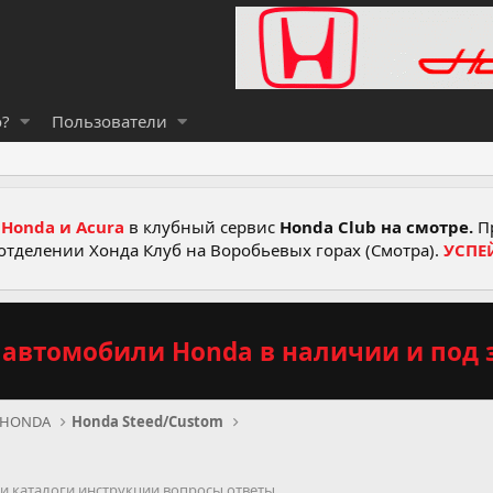
о?
Пользователи
Honda и Acura
в клубный сервис
Honda Club на смотре.
Пр
отделении Хонда Клуб на Воробьевых горах (Смотра).
УСПЕ
автомобили Honda в наличии и под з
 HONDA
Honda Steed/Custom
ти каталоги инструкции вопросы ответы