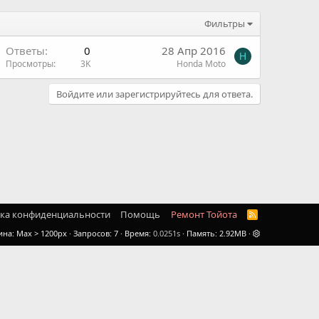
Фильтры
Ответы
0
28 Апр 2016
H
Просмотры
3K
Honda Moto
Войдите или зарегистрируйтесь для ответа.
ка конфиденциальности
Помощь
Ремонт Тойота
R
S
ина
Запросов
7
Время
0.0251s
Память
2.92MB
S