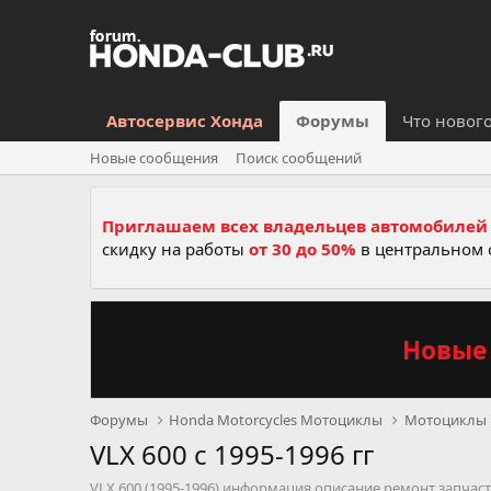
Автосервис Хонда
Форумы
Что новог
Новые сообщения
Поиск сообщений
Приглашаем всех владельцев автомобилей 
скидку на работы
от 30 до 50%
в центральном 
Новые 
Форумы
Honda Motorcycles Мотоциклы
Мотоциклы
VLX 600 c 1995-1996 гг
VLX 600 (1995-1996) информация описание ремонт запчас