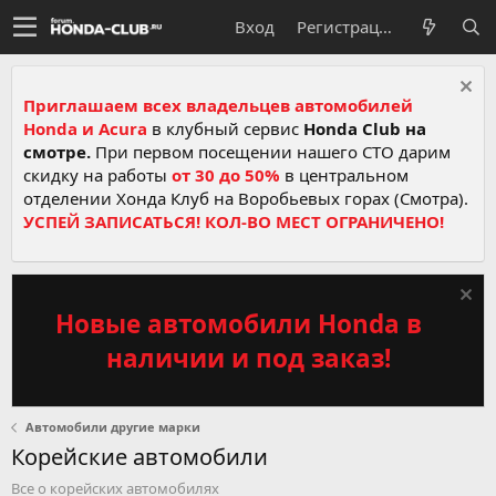
Вход
Регистрация
Приглашаем всех владельцев автомобилей
Honda и Acura
в клубный сервис
Honda Club на
смотре.
При первом посещении нашего СТО дарим
скидку на работы
от 30 до 50%
в центральном
отделении Хонда Клуб на Воробьевых горах (Смотра).
УСПЕЙ ЗАПИСАТЬСЯ! КОЛ-ВО МЕСТ ОГРАНИЧЕНО!
Новые автомобили Honda в
наличии и под заказ!
Автомобили другие марки
Корейские автомобили
Все о корейских автомобилях