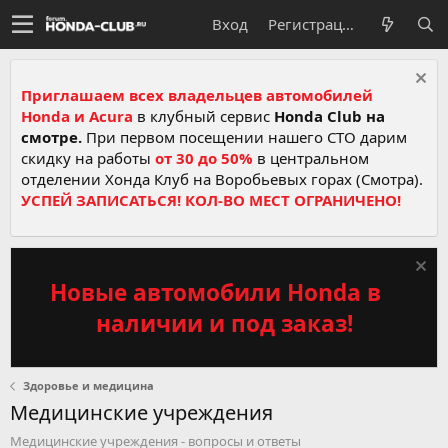
Вход
Регистрация
Приглашаем всех владельцев автомобилей
Honda и Acura
в клубный сервис
Honda Club на
смотре.
При первом посещении нашего СТО дарим
скидку на работы
от 30 до 50%
в центральном
отделении Хонда Клуб на Воробьевых горах (Смотра).
УСПЕЙ ЗАПИСАТЬСЯ! КОЛ-ВО МЕСТ ОГРАНИЧЕНО!
Новые автомобили Honda в
наличии и под заказ!
Здоровье и медицина
Медицинские учреждения
Медицинские учреждения - вопросы и ответы