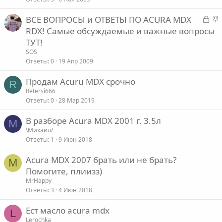
к
л
р
е
З
З
ВСЕ ВОПРОСЫ и ОТВЕТЫ ПО ACURA MDX
е
а
а
RDX! Самые обсуждаемые и важные вопросы
п
о
к
к
ТУТ!
л
р
р
е
SOS
ы
е
Ответы
0
19 Апр 2009
т
п
о
Продам Acuru MDX срочно
а
л
R
е
Retersi666
Ответы
0
28 Мар 2019
о
В разборе Acura MDX 2001 г. 3.5л
М
\Михаил/
Ответы
1
9 Июн 2018
Acura MDX 2007 брать или не брать?
M
Помогите, плиизз)
MrHappy
Ответы
3
4 Июн 2018
Ест масло acura mdx
L
Lerochka