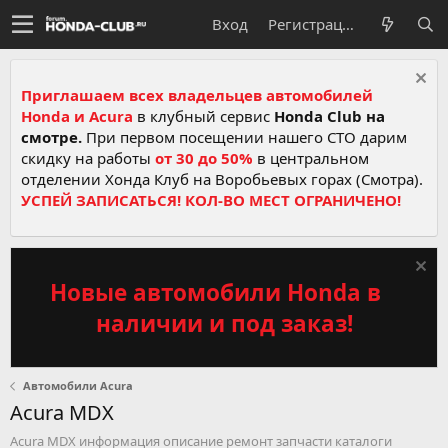
Вход
Регистрация
Приглашаем всех владельцев автомобилей
Honda и Acura
в клубный сервис
Honda Club на
смотре.
При первом посещении нашего СТО дарим
скидку на работы
от 30 до 50%
в центральном
отделении Хонда Клуб на Воробьевых горах (Смотра).
УСПЕЙ ЗАПИСАТЬСЯ! КОЛ-ВО МЕСТ ОГРАНИЧЕНО!
Новые автомобили Honda в
наличии и под заказ!
Автомобили Acura
Acura MDX
Acura MDX информация описание ремонт запчасти каталоги