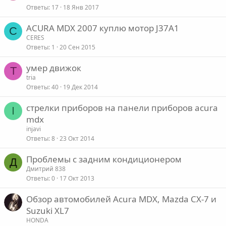
Ответы
17
18 Янв 2017
ACURA MDX 2007 куплю мотор J37A1
C
CERES
Ответы
1
20 Сен 2015
умер движок
T
tria
Ответы
40
19 Дек 2014
стрелки приборов на панели приборов acura
I
mdx
injavi
Ответы
8
23 Окт 2014
Проблемы с задним кондиционером
Д
Дмитрий 838
Ответы
0
17 Окт 2013
Обзор автомобилей Acura MDX, Mazda CX-7 и
Suzuki XL7
HONDA