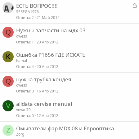
З
ЕСТЬ ВОПРОС!!!!
а
SEREGA1976
Ответы
2
21 Май 2012
к
р
Нужны запчасти на мдх 03
Q
qwess
т
Ответы
1
23 Апр 2012
а
Ошибка P1656 ГДЕ ИСКАТЬ
K
Kamal
Ответы
4
20 Апр 2012
нужна трубка кондея
Q
qwess
Ответы
0
16 Апр 2012
alldata cervise manual
V
vovan70
Ответы
0
12 Апр 2012
Омыватели фар MDX 08 и Еврооптика
Z
Zorg