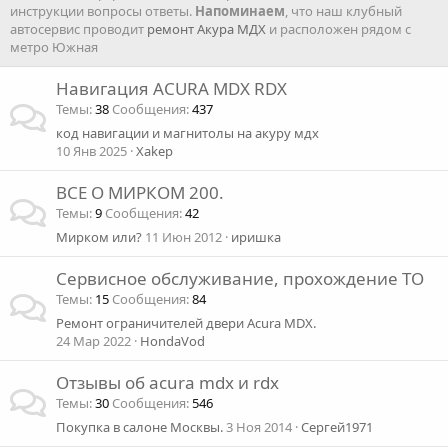
инструкции вопросы ответы.
Напоминаем
, что наш клубный
автосервис проводит
ремонт Акура МДХ
и расположен рядом с
метро Южная
Навигация ACURA MDX RDX
Темы
38
Сообщения
437
код навигации и магнитолы на акуру мдх
10 Янв 2025
Xakep
ВСЕ О МИРКОМ 200.
Темы
9
Сообщения
42
Мирком или?
11 Июн 2012
иришка
Сервисное обслуживание, прохождение ТО
Темы
15
Сообщения
84
Ремонт ограничителей двери Acura MDX.
24 Мар 2022
HondaVod
Отзывы об acura mdx и rdx
Темы
30
Сообщения
546
Покупка в салоне Москвы.
3 Ноя 2014
Сергей1971