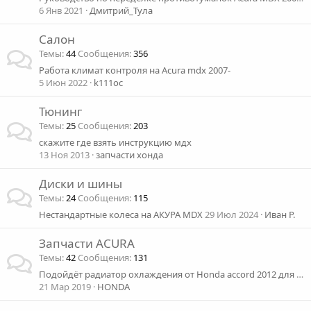
6 Янв 2021
Дмитрий_Тула
Салон
Темы
44
Сообщения
356
Работа климат контроля на Acura mdx 2007-
5 Июн 2022
k111oc
Тюнинг
Темы
25
Сообщения
203
скажите где взять инструкцию мдх
13 Ноя 2013
запчасти хонда
Диски и шины
Темы
24
Сообщения
115
Нестандартные колеса на АКУРА MDX
29 Июл 2024
Иван Р.
Запчасти ACURA
Темы
42
Сообщения
131
Подойдёт радиатор охлаждения от Honda accord 2012 для acura Mdx 2003 года
21 Мар 2019
HONDA