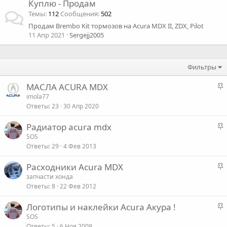
Куплю - Продам
Темы
112
Сообщения
502
Продам Brembo Kit тормозов на Acura MDX II, ZDX, Pilot
11 Апр 2021
Sergejj2005
Фильтры
З
МАСЛА ACURA MDX
а
imola77
Ответы
23
30 Апр 2020
к
р
З
Радиатор acura mdx
е
а
SOS
п
Ответы
29
4 Фев 2013
к
л
р
е
З
Расходники Acura MDX
е
а
запчасти хонда
п
о
Ответы
8
22 Фев 2012
к
л
р
е
З
Логотипы и наклейки Acura Акура !
е
а
SOS
п
о
Ответы
5
6 Ноя 2009