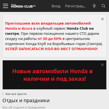
Вход
Регистрация
Приглашаем всех владельцев автомобилей
Honda и Acura
в клубный сервис
Honda Club на
смотре.
При первом посещении нашего СТО дарим
скидку на работы
от 30 до 50%
в центральном
отделении Хонда Клуб на Воробьевых горах (Смотра).
УСПЕЙ ЗАПИСАТЬСЯ! КОЛ-ВО МЕСТ ОГРАНИЧЕНО!
Новые автомобили Honda в
наличии и под заказ!
Как все просто
Отдых и праздники
Все об отдыхе и праздниках