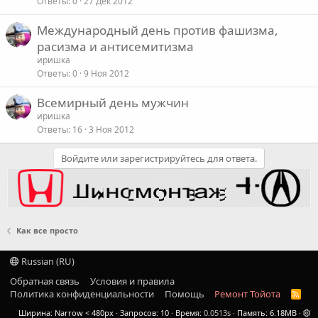
Ответы
0
27 Дек 2012
Международный день против фашизма,
расизма и антисемитизма
иришка
Ответы
0
9 Ноя 2012
Всемирный день мужчин
иришка
Ответы
16
3 Ноя 2012
Войдите или зарегистрируйтесь для ответа.
Как все просто
Russian (RU)
Обратная связь
Условия и правила
Политика конфиденциальности
Помощь
Ремонт Тойота
R
S
Ширина
Запросов
10
Время
0.0513s
Память
6.18MB
S