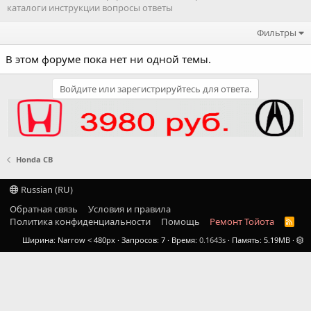
каталоги инструкции вопросы ответы
Фильтры
В этом форуме пока нет ни одной темы.
Войдите или зарегистрируйтесь для ответа.
Honda CB
Russian (RU)
Обратная связь
Условия и правила
Политика конфиденциальности
Помощь
Ремонт Тойота
R
S
Ширина
Запросов
7
Время
0.1643s
Память
5.19MB
S