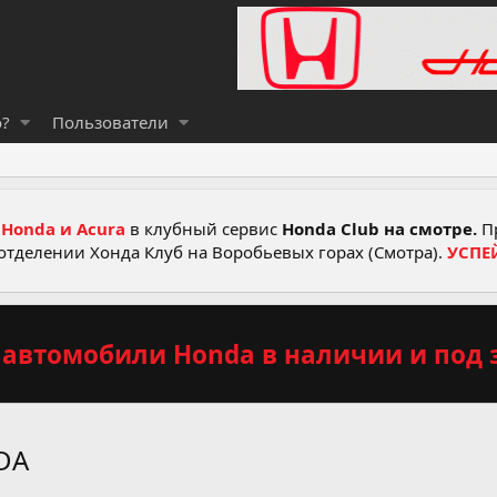
о?
Пользователи
Honda и Acura
в клубный сервис
Honda Club на смотре.
Пр
отделении Хонда Клуб на Воробьевых горах (Смотра).
УСПЕ
автомобили Honda в наличии и под з
DA