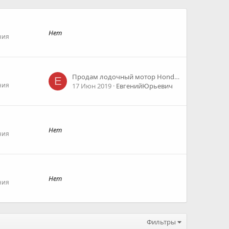
Нет
ния
Продам лодочный мотор Honda BF30, румпель
Е
ния
17 Июн 2019
ЕвгенийЮрьевич
Нет
ния
Нет
ния
Фильтры