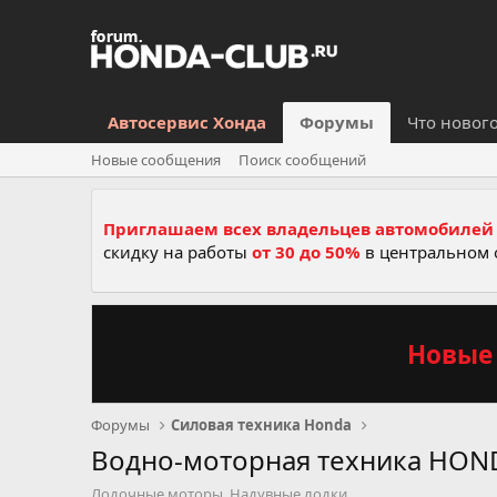
Автосервис Хонда
Форумы
Что новог
Новые сообщения
Поиск сообщений
Приглашаем всех владельцев автомобилей 
скидку на работы
от 30 до 50%
в центральном 
Новые 
Форумы
Силовая техника Honda
Водно-моторная техника HON
Лодочные моторы ,Надувные лодки