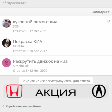
обслуживанию
Фильтры
З
кузовной ремонт киа
а
SOS
Ответы
0
12 Окт 2011
к
р
Покраска КИА
е
HONDA
п
Ответы
0
20 Апр 2017
л
е
Раскрутить движок на киа
S
SirohimusiS
о
Ответы
1
12 Ноя 2009
Войдите или зарегистрируйтесь для ответа.
Корейские автомобили