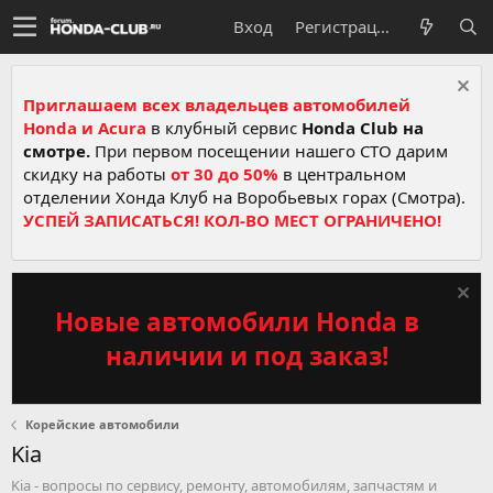
Вход
Регистрация
Приглашаем всех владельцев автомобилей
Honda и Acura
в клубный сервис
Honda Club на
смотре.
При первом посещении нашего СТО дарим
скидку на работы
от 30 до 50%
в центральном
отделении Хонда Клуб на Воробьевых горах (Смотра).
УСПЕЙ ЗАПИСАТЬСЯ! КОЛ-ВО МЕСТ ОГРАНИЧЕНО!
Новые автомобили Honda в
наличии и под заказ!
Корейские автомобили
Kia
Kia - вопросы по сервису, ремонту, автомобилям, запчастям и