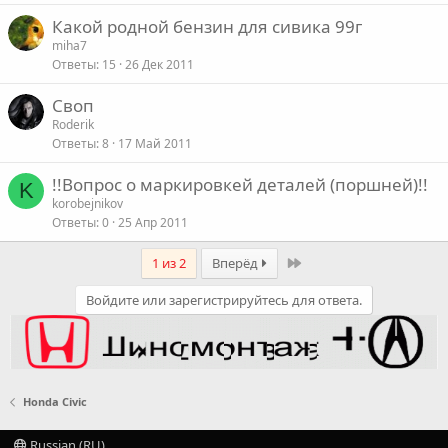
Какой родной бензин для сивика 99г
miha7
Ответы
15
26 Дек 2011
Своп
Roderik
Ответы
8
17 Май 2011
!!Вопрос о маркировкей деталей (поршней)!!
K
korobejnikov
Ответы
0
25 Апр 2011
Last
1 из 2
Вперёд
Войдите или зарегистрируйтесь для ответа.
Honda Civic
Russian (RU)