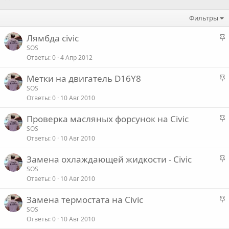
Фильтры
З
Лямбда civic
а
SOS
Ответы
0
4 Апр 2012
к
р
З
Метки на двигатель D16Y8
е
а
SOS
п
Ответы
0
10 Авг 2010
к
л
р
е
З
Проверка масляных форсунок на Civic
е
а
SOS
п
о
Ответы
0
10 Авг 2010
к
л
р
е
З
Замена охлаждающей жидкости - Civic
е
а
SOS
п
о
Ответы
0
10 Авг 2010
к
л
р
е
З
Замена термостата на Civic
е
а
SOS
п
о
Ответы
0
10 Авг 2010
к
л