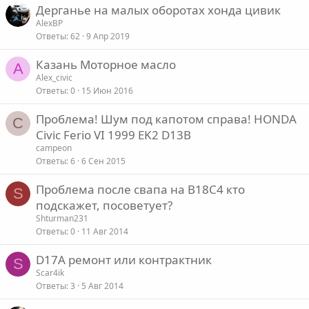
е
Дерганье на малых оборотах хонда цивик
AlexBP
о
Ответы
62
9 Апр 2019
Казань Моторное масло
A
Alex_civic
Ответы
0
15 Июн 2016
Проблема! Шум под капотом справа! HONDA
C
Civic Ferio VI 1999 EK2 D13B
campeon
Ответы
6
6 Сен 2015
Проблема после свапа на В18С4 кто
S
подскажет, посоветует?
Shturman231
Ответы
0
11 Авг 2014
D17A ремонт или контрактник
S
Scar4ik
Ответы
3
5 Авг 2014