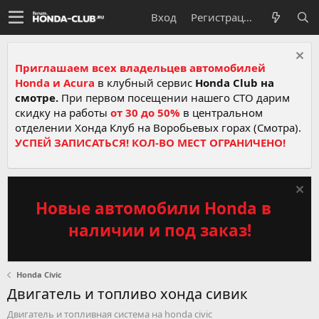
Вход
Регистрация
Приглашаем всех владельцев автомобилей
Honda и Acura
в клубный сервис
Honda Club на
смотре.
При первом посещении нашего СТО дарим
скидку на работы
от 30 до 50%
в центральном
отделении Хонда Клуб на Воробьевых горах (Смотра).
УСПЕЙ ЗАПИСАТЬСЯ! КОЛ-ВО МЕСТ ОГРАНИЧЕНО!
Новые автомобили Honda в
наличии и под заказ!
Honda Civic
Двигатель и топливо хонда сивик
Двигатель и топливная система на honda civic