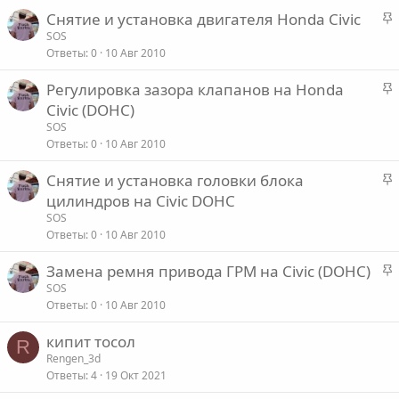
р
е
З
Снятие и установка двигателя Honda Civic
е
а
SOS
п
о
Ответы
0
10 Авг 2010
к
л
р
е
З
Регулировка зазора клапанов на Honda
е
а
Civic (DOHC)
п
о
к
SOS
л
р
Ответы
0
10 Авг 2010
е
е
З
Снятие и установка головки блока
п
о
а
цилиндров на Civic DOHC
л
к
е
SOS
р
Ответы
0
10 Авг 2010
е
о
З
Замена ремня привода ГРМ на Civic (DOHC)
п
а
SOS
л
Ответы
0
10 Авг 2010
к
е
р
кипит тосол
е
R
о
Rengen_3d
п
Ответы
4
19 Окт 2021
л