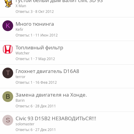
Густой белый дым валит civiс 3D 93
X Man
Ответы
3
8 Окт 2012
Много тюнинга
K
Kefir
Ответы
1
11 Июн 2012
Топливный фильтр
Watcher
Ответы
1
7 Мар 2012
Глохнет двигатель D16A8
T
terror
Ответы
1
16 Фев 2012
Замена двигателя на Хонде.
B
Barin
Ответы
6
28 Дек 2011
Civic 93 D15B2 НЕЗАВОДИТЬСЯ!!!
S
solomaster
Ответы
6
27 Дек 2011