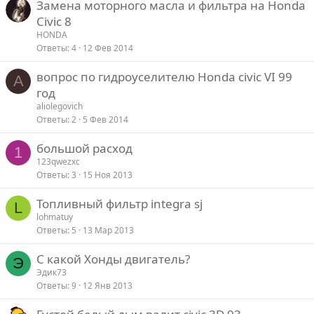
Замена моторного масла и фильтра на Honda
Civic 8
HONDA
Ответы
4
12 Фев 2014
вопрос по гидроуселителю Honda civic VI 99
A
год
aliolegovich
Ответы
2
5 Фев 2014
большой расход
1
123qwezxc
Ответы
3
15 Ноя 2013
Топливный фильтр integra sj
L
lohmatuy
Ответы
5
13 Мар 2013
С какой Хонды двигатель?
Э
Эдик73
Ответы
9
12 Янв 2013