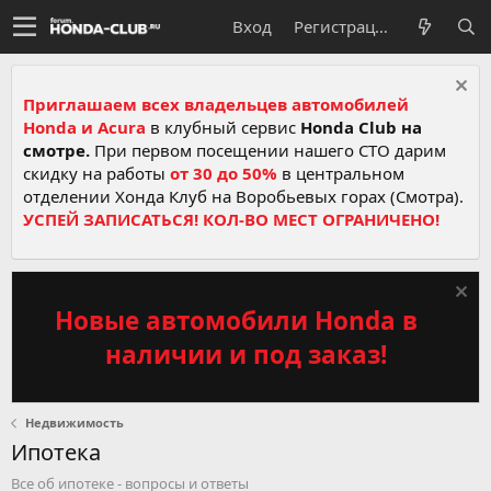
Вход
Регистрация
Приглашаем всех владельцев автомобилей
Honda и Acura
в клубный сервис
Honda Club на
смотре.
При первом посещении нашего СТО дарим
скидку на работы
от 30 до 50%
в центральном
отделении Хонда Клуб на Воробьевых горах (Смотра).
УСПЕЙ ЗАПИСАТЬСЯ! КОЛ-ВО МЕСТ ОГРАНИЧЕНО!
Новые автомобили Honda в
наличии и под заказ!
Недвижимость
Ипотека
Все об ипотеке - вопросы и ответы