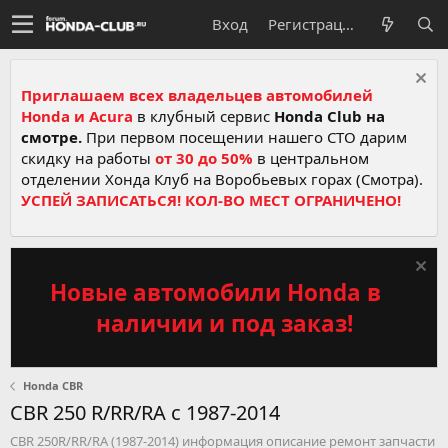
Вход
Регистрация
Приглашаем всех владельцев автомобилей
Honda и Acura
в клубный сервис
Honda Club на
смотре.
При первом посещении нашего СТО дарим
скидку на работы
от 30 до 50%
в центральном
отделении Хонда Клуб на Воробьевых горах (Смотра).
УСПЕЙ ЗАПИСАТЬСЯ! КОЛ-ВО МЕСТ ОГРАНИЧЕНО!
Новые автомобили Honda в
наличии и под заказ!
Honda CBR
CBR 250 R/RR/RA c 1987-2014
CBR 250R/RR/RA (1987-2014) информация описание ремонт запчасти