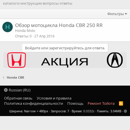
каталоги инструкции вопросы ответы
Фильтры
Обзор мотоцикла Honda CBR 250 RR
H
Honda Moto
Ответы
0
27 Апр 2016
Войдите или зарегистрируйтесь для ответа.
Honda CBR
Russian (RU)
Обратная связь
Условия и правила
Политика конфиденциальности
Помощь
Ремонт Тойота
R
S
Ширина
Запросов
7
Время
0.0332s
Память
3.04MB
S