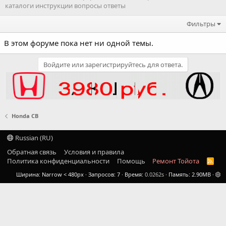
каталоги инструкции вопросы ответы
Фильтры
В этом форуме пока нет ни одной темы.
Войдите или зарегистрируйтесь для ответа.
Honda CB
Russian (RU)
Обратная связь
Условия и правила
Политика конфиденциальности
Помощь
Ремонт Тойота
R
S
Ширина
Запросов
7
Время
0.0262s
Память
2.90MB
S