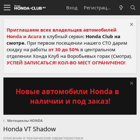
Вход
Регистрация
Приглашаем всех владельцев автомобилей
Honda и Acura
в клубный сервис
Honda Club на
смотре.
При первом посещении нашего СТО дарим
скидку на работы
от 30 до 50%
в центральном
отделении Хонда Клуб на Воробьевых горах (Смотра).
УСПЕЙ ЗАПИСАТЬСЯ! КОЛ-ВО МЕСТ ОГРАНИЧЕНО!
Новые автомобили Honda в
наличии и под заказ!
Мотоциклы HONDA
Honda VT Shadow
описание и технические характеристики