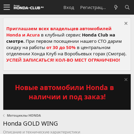
Вход
Регистрация
Приглашаем всех владельцев автомобилей
Honda и Acura
в клубный сервис
Honda Club на
смотре.
При первом посещении нашего СТО дарим
скидку на работы
от 30 до 50%
в центральном
отделении Хонда Клуб на Воробьевых горах (Смотра).
УСПЕЙ ЗАПИСАТЬСЯ! КОЛ-ВО МЕСТ ОГРАНИЧЕНО!
Новые автомобили Honda в
наличии и под заказ!
Мотоциклы HONDA
Honda GOLD WING
Описание и технические характеристики