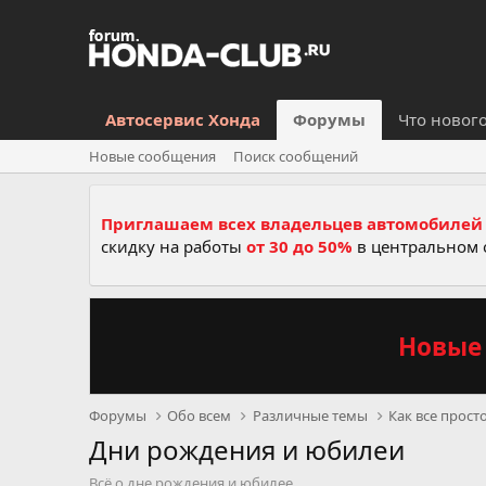
Автосервис Хонда
Форумы
Что новог
Новые сообщения
Поиск сообщений
Приглашаем всех владельцев автомобилей 
скидку на работы
от 30 до 50%
в центральном 
Новые 
Форумы
Обо всем
Различные темы
Как все прост
Дни рождения и юбилеи
Всё о дне рождения и юбилее