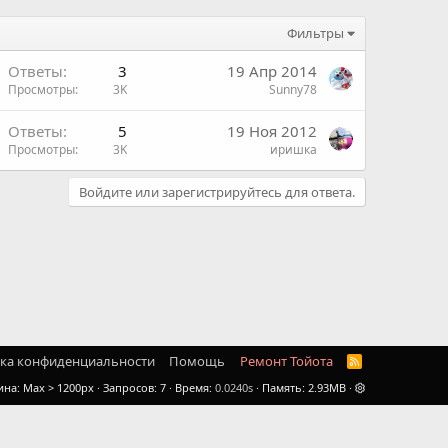
Фильтры
Ответы
3
19 Апр 2014
Просмотры
3K
Sunny78
Ответы
5
19 Ноя 2012
Просмотры
3K
иришка
Войдите или зарегистрируйтесь для ответа.
ка конфиденциальности
Помощь
Ремонт Тойота
R
S
ина
Запросов
7
Время
0.0240s
Память
2.93MB
S