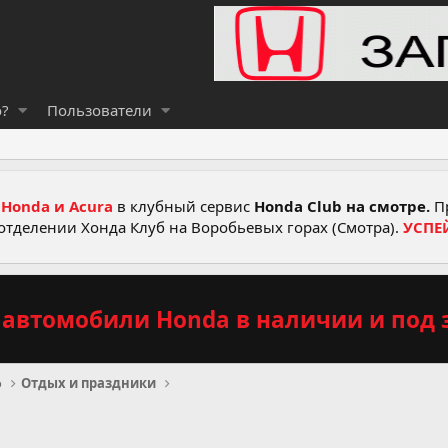
о?
Пользователи
Honda и Acura
в клубный сервис
Honda Club на смотре.
Пр
отделении Хонда Клуб на Воробьевых горах (Смотра).
УСПЕ
автомобили Honda в наличии и под з
о
Отдых и праздники