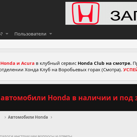
о?
Пользователи
Honda и Acura
в клубный сервис
Honda Club на смотре.
Пр
отделении Хонда Клуб на Воробьевых горах (Смотра).
УСПЕ
автомобили Honda в наличии и под з
рв
Автомобили Honda
талоги инструкции вопросы и ответы