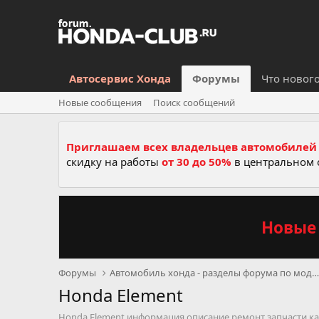
Автосервис Хонда
Форумы
Что новог
Новые сообщения
Поиск сообщений
Приглашаем всех владельцев автомобилей 
скидку на работы
от 30 до 50%
в центральном 
Новые 
Форумы
Автомобиль хонда - разделы форума по моделям, се
Honda Element
Honda Element информация описание ремонт запчасти ка