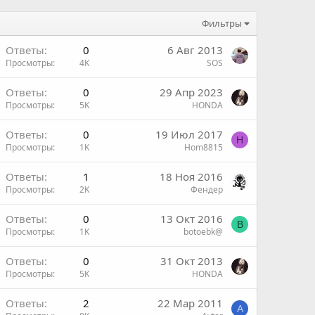
Фильтры
Ответы
0
6 Авг 2013
Просмотры
4K
SOS
Ответы
0
29 Апр 2023
Просмотры
5K
HONDA
Ответы
0
19 Июл 2017
H
Просмотры
1K
Hom8815
н
Ответы
1
18 Ноя 2016
Просмотры
2K
Фендер
Ответы
0
13 Окт 2016
B
Просмотры
1K
botoebk@
Ответы
0
31 Окт 2013
Просмотры
5K
HONDA
Ответы
2
22 Мар 2011
A