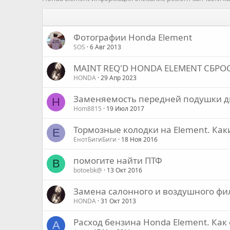
Фотографии Honda Element
SOS
6 Авг 2013
MAINT REQ'D HONDA ELEMENT СБРО
HONDA
29 Апр 2023
Заменяемость передней подушки д
H
Hom8815
19 Июл 2017
Тормозные колодки на Element. Как
E
EнотБигиБиги
18 Ноя 2016
помогите найти ПТФ
B
botoebk@
13 Окт 2016
Замена салонного и воздушного фи
HONDA
31 Окт 2013
Расход бензина Honda Element. Как 
A