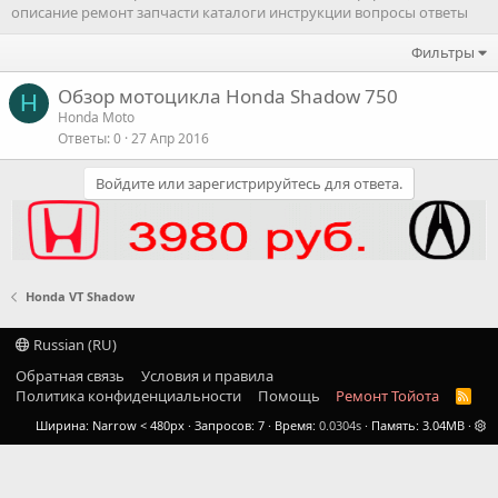
описание ремонт запчасти каталоги инструкции вопросы ответы
Фильтры
Обзор мотоцикла Honda Shadow 750
H
Honda Moto
Ответы
0
27 Апр 2016
Войдите или зарегистрируйтесь для ответа.
Honda VT Shadow
Russian (RU)
Обратная связь
Условия и правила
Политика конфиденциальности
Помощь
Ремонт Тойота
R
S
Ширина
Запросов
7
Время
0.0304s
Память
3.04MB
S