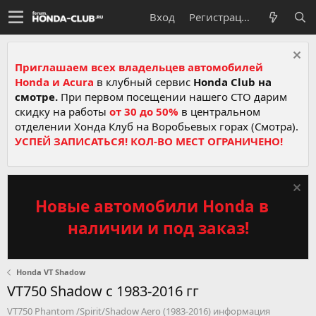
Вход
Регистрация
Приглашаем всех владельцев автомобилей
Honda и Acura
в клубный сервис
Honda Club на
смотре.
При первом посещении нашего СТО дарим
скидку на работы
от 30 до 50%
в центральном
отделении Хонда Клуб на Воробьевых горах (Смотра).
УСПЕЙ ЗАПИСАТЬСЯ! КОЛ-ВО МЕСТ ОГРАНИЧЕНО!
Новые автомобили Honda в
наличии и под заказ!
Honda VT Shadow
VT750 Shadow c 1983-2016 гг
VT750 Phantom /Spirit/Shadow Aero (1983-2016) информация