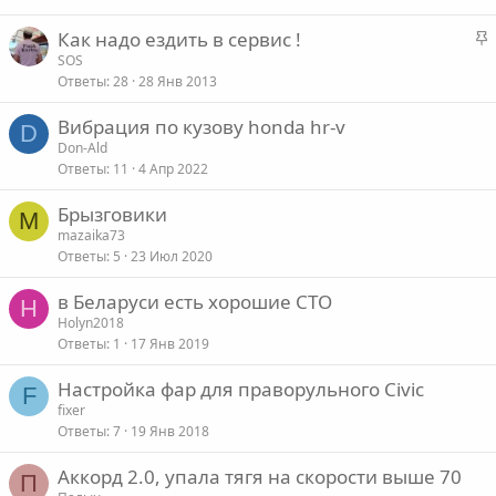
е
о
З
Как надо ездить в сервис !
п
а
SOS
л
Ответы
28
28 Янв 2013
к
е
р
Вибрация по кузову honda hr-v
е
D
о
Don-Ald
п
Ответы
11
4 Апр 2022
л
е
Брызговики
M
mazaika73
о
Ответы
5
23 Июл 2020
в Беларуси есть хорошие СТО
H
Holyn2018
Ответы
1
17 Янв 2019
Настройка фар для праворульного Civic
F
fixer
Ответы
7
19 Янв 2018
Аккорд 2.0, упала тягя на скорости выше 70
П