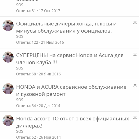
к
SOS
л
р
Ответы
81
17 Окт 2017
е
е
З
Официальные дилеры хонда, плюсы и
п
о
а
минусы обслуживания у официалов.
л
к
е
SOS
р
Ответы
122
21 Июл 2016
е
о
З
СУПЕРЦЕНЫ на сервис Honda и Acura для
п
а
членов клуба !!!
л
к
е
SOS
р
Ответы
68
20 Янв 2016
е
о
З
HONDA и ACURA сервисное обслуживание
п
а
и кузовной ремонт
л
к
е
SOS
р
Ответы
34
20 Дек 2014
е
о
З
Honda accord ТО отчет о всех официальных
п
а
диллерах!
л
к
е
SOS
р
Ответы
62
26 Ноя 2014