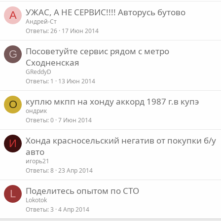
УЖАС, А НЕ СЕРВИС!!!! Авторусь бутово
А
Андрей-Ст
Ответы
26
17 Июн 2014
Посоветуйте сервис рядом с метро
G
Сходненская
GReddyD
Ответы
1
13 Июн 2014
куплю мкпп на хонду аккорд 1987 г.в купэ
О
ондрик
Ответы
0
7 Июн 2014
Хонда красносельский негатив от покупки б/у
И
авто
игорь21
Ответы
8
23 Апр 2014
Поделитесь опытом по СТО
L
Lokotok
Ответы
3
4 Апр 2014