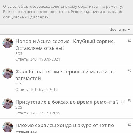
Отзывы об автосервисах, советы к кому обратиться по ремонту.
Ремонт в техцентрах вопрос - ответ. Рекомендации и отзывы об
официальных диллерах.
Фильтры
З
Honda и Acura сервис - Клубный сервис.
а
Оставляем отзывы!
к
SOS
р
Ответы
240
19 Апр 2024
е
З
Жалобы на плохие сервисы и магазины
п
а
запчастей.
л
к
е
SOS
р
Ответы
101
6 Дек 2019
е
о
О
З
Присутствие в боксах во время ремонта ?
п
п
а
SOS
л
Ответы
170
27 Сен 2019
р
к
е
о
р
З
Плохие сервисы хонда и акура отчет по
с
е
о
а
отзывам
п