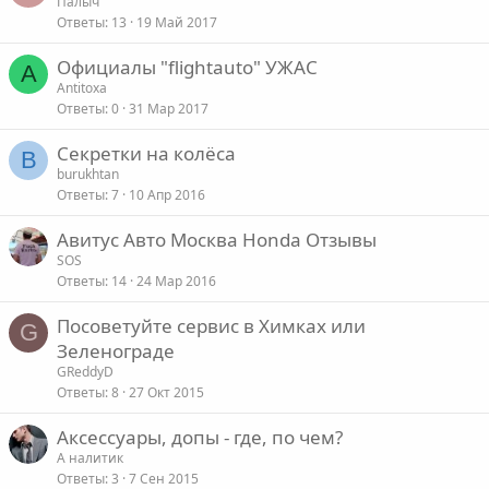
Палыч
Ответы
13
19 Май 2017
Официалы "flightauto" УЖАС
A
Antitoxa
Ответы
0
31 Мар 2017
Секретки на колёса
B
burukhtan
Ответы
7
10 Апр 2016
Авитус Авто Москва Honda Отзывы
SOS
Ответы
14
24 Мар 2016
Посоветуйте сервис в Химках или
G
Зеленограде
GReddyD
Ответы
8
27 Окт 2015
Аксессуары, допы - где, по чем?
А налитик
Ответы
3
7 Сен 2015