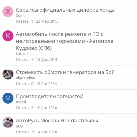
Сервисы официальных дилеров хонда
Х
Хоня
Ответы
1
23 Мар 2015
Автомобиль после ремонта и ТО с
K
неисправными тормозами - Автополе
Кудрово (СПб)
koljasik
Ответы
1
13 Дек 2014
Стоимость обмотки генератора на 5d?
olga.rodina
Ответы
0
18 Авг 2014
Производители запчастей
M
messi
Ответы
3
10 Авг 2014
АвтоРусь Москва Honda Отзывы
SOS
Ответы
36
4 Авг 2014