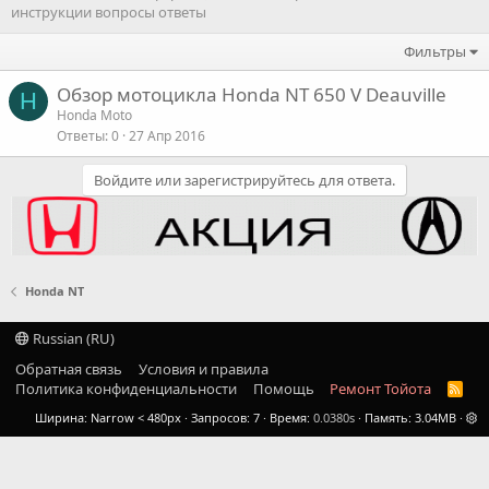
инструкции вопросы ответы
Фильтры
Обзор мотоцикла Honda NT 650 V Deauville
H
Honda Moto
Ответы
0
27 Апр 2016
Войдите или зарегистрируйтесь для ответа.
Honda NT
Russian (RU)
Обратная связь
Условия и правила
Политика конфиденциальности
Помощь
Ремонт Тойота
R
S
Ширина
Запросов
7
Время
0.0380s
Память
3.04MB
S