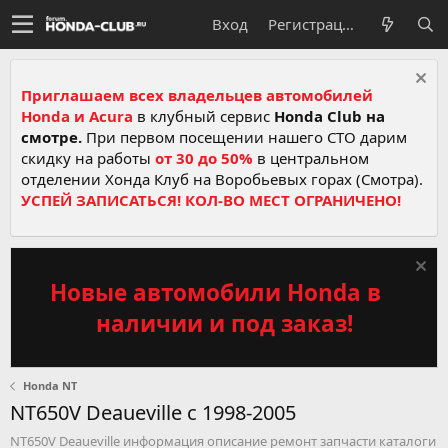
Вход
Регистрация
Приглашаем всех владельцев автомобилей
Honda и Acura
в клубный сервис
Honda Club на
смотре.
При первом посещении нашего СТО дарим
скидку на работы
от 30 до 50%
в центральном
отделении Хонда Клуб на Воробьевых горах (Смотра).
УСПЕЙ ЗАПИСАТЬСЯ! КОЛ-ВО МЕСТ ОГРАНИЧЕНО!
Новые автомобили Honda в
наличии и под заказ!
Honda NT
NT650V Deaueville c 1998-2005
NT650V Deaueville информация описание ремонт запчасти каталоги