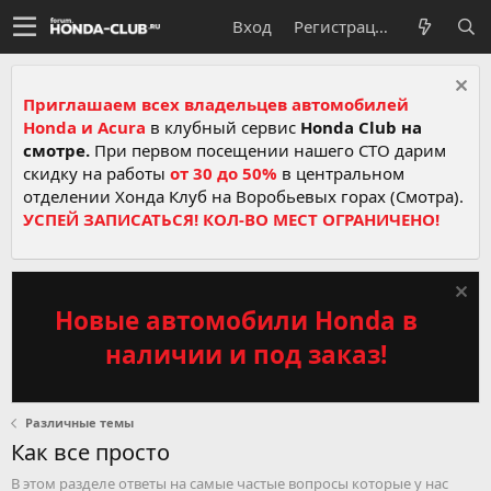
Вход
Регистрация
Приглашаем всех владельцев автомобилей
Honda и Acura
в клубный сервис
Honda Club на
смотре.
При первом посещении нашего СТО дарим
скидку на работы
от 30 до 50%
в центральном
отделении Хонда Клуб на Воробьевых горах (Смотра).
УСПЕЙ ЗАПИСАТЬСЯ! КОЛ-ВО МЕСТ ОГРАНИЧЕНО!
Новые автомобили Honda в
наличии и под заказ!
Различные темы
Как все просто
В этом разделе ответы на самые частые вопросы которые у нас