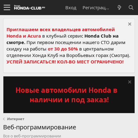
Вход
Регистрация
Приглашаем всех владельцев автомобилей
Honda и Acura
в клубный сервис
Honda Club на
смотре.
При первом посещении нашего СТО дарим
скидку на работы
от 30 до 50%
в центральном
отделении Хонда Клуб на Воробьевых горах (Смотра).
УСПЕЙ ЗАПИСАТЬСЯ! КОЛ-ВО МЕСТ ОГРАНИЧЕНО!
Новые автомобили Honda в
наличии и под заказ!
Интернет
Веб-программирование
Все о веб-программировании