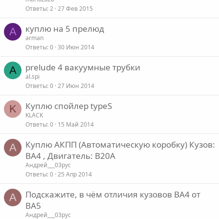
Ответы
2
27 Фев 2015
куплю на 5 прелюд
A
arman
Ответы
0
30 Июн 2014
prelude 4 вакуумные трубки
A
al.spi
Ответы
0
27 Июн 2014
Куплю спойлер typeS
K
KLACK
Ответы
0
15 Май 2014
Куплю АКПП (Автоматическую коробку) Кузов:
А
BA4 , Двигатель: B20A
Андрей___03рус
Ответы
0
25 Апр 2014
Подскажите, в чём отличия кузовов BA4 от
А
BA5
Андрей___03рус