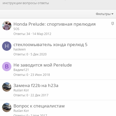
инструкции вопросы ответы
Фильтры
З
Honda Prelude: спортивная прелюдия
а
SOS
Ответы
34
14 Мар 2012
к
р
стеклоомыватель хонда прелюд 5
е
H
haskeen
п
Ответы
0
5 Дек 2020
л
е
Не заводится мой Perelude
В
Вадим121
о
Ответы
0
23 Июн 2018
Замена f22b на h23a
Ruslan Кот
Ответы
0
22 Дек 2017
Вопрос к специалистам
Ruslan Кот
Ответы
0
2 Ноя 2017