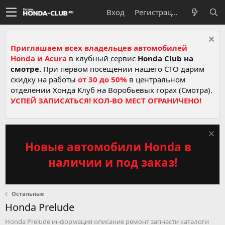
Вход
Регистрация
Приглашаем всех владельцев автомобилей
Honda и Acura
в клубный сервис
Honda Club на
смотре.
При первом посещении нашего СТО дарим
скидку на работы
от 30 до 50%
в центральном
отделении Хонда Клуб на Воробьевых горах (Смотра).
УСПЕЙ ЗАПИСАТЬСЯ! КОЛ-ВО МЕСТ ОГРАНИЧЕНО!
Новые автомобили Honda в
наличии и под заказ!
Остальные
Honda Prelude
Honda Prelude информация описание ремонт запчасти каталоги