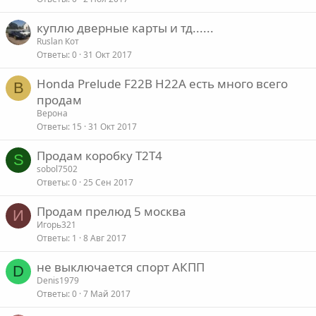
куплю дверные карты и тд......
Ruslan Кот
Ответы
0
31 Окт 2017
Honda Prelude F22B H22A есть много всего
В
продам
Верона
Ответы
15
31 Окт 2017
Продам коробку T2T4
S
sobol7502
Ответы
0
25 Сен 2017
Продам прелюд 5 москва
И
Игорь321
Ответы
1
8 Авг 2017
не выключается спорт АКПП
D
Denis1979
Ответы
0
7 Май 2017