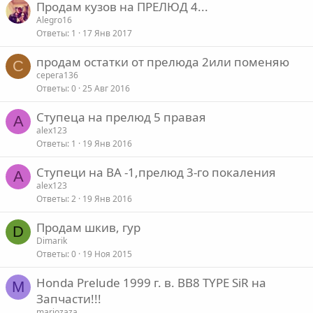
Продам кузов на ПРЕЛЮД 4...
Alegro16
Ответы
1
17 Янв 2017
продам остатки от прелюда 2или поменяю
С
серега136
Ответы
0
25 Авг 2016
Ступеца на прелюд 5 правая
A
alex123
Ответы
1
19 Янв 2016
Ступеци на ВА -1,прелюд 3-го покаления
A
alex123
Ответы
2
19 Янв 2016
Продам шкив, гур
D
Dimarik
Ответы
0
19 Ноя 2015
Honda Prelude 1999 г. в. BB8 TYPE SiR на
M
Запчасти!!!
mariozaza