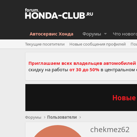
Автосервис Хонда
Форумы
Что новог
Текущие посетители
Новые сообщения профилей
По
Приглашаем всех владельцев автомобилей 
скидку на работы
от 30 до 50%
в центральном 
Новые 
Форумы
Пользователи
сhekmez62