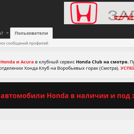
о?
Пользователи
иск сообщений профилей
Honda и Acura
в клубный сервис
Honda Club на смотре.
Пр
отделении Хонда Клуб на Воробьевых горах (Смотра).
УСПЕ
автомобили Honda в наличии и под з