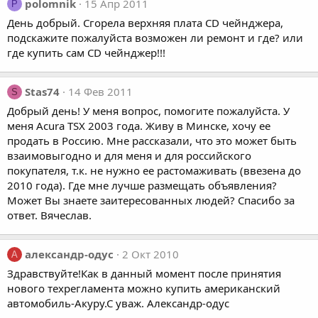
polomnik
15 Апр 2011
P
День добрый. Сгорела верхняя плата CD чейнджера,
подскажите пожалуйста возможен ли ремонт и где? или
где купить сам CD чейнджер!!!
Stas74
14 Фев 2011
S
Добрый день! У меня вопрос, помогите пожалуйста. У
меня Acura TSX 2003 года. Живу в Минске, хочу ее
продать в Россию. Мне рассказали, что это может быть
взаимовыгодно и для меня и для российского
покупателя, т.к. не нужно ее растомаживать (ввезена до
2010 года). Где мне лучше размещать объявления?
Может Вы знаете заитересованных людей? Спасибо за
ответ. Вячеслав.
александр-одус
2 Окт 2010
А
Здравствуйте!Как в данный момент после принятия
нового техрегламента можно купить американский
автомобиль-Акуру.С уваж. Александр-одус