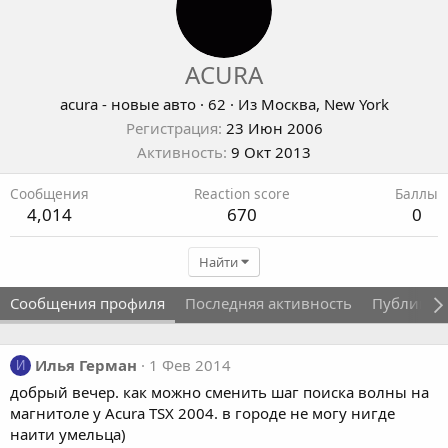
ACURA
acura - новые авто
·
62
·
Из
Москва, New York
Регистрация
23 Июн 2006
Активность
9 Окт 2013
Сообщения
Reaction score
Баллы
4,014
670
0
Найти
Сообщения профиля
Последняя активность
Публикац
Илья Герман
1 Фев 2014
И
добрый вечер. как можно сменить шаг поиска волны на
магнитоле у Acura TSX 2004. в городе не могу нигде
наити умельца)