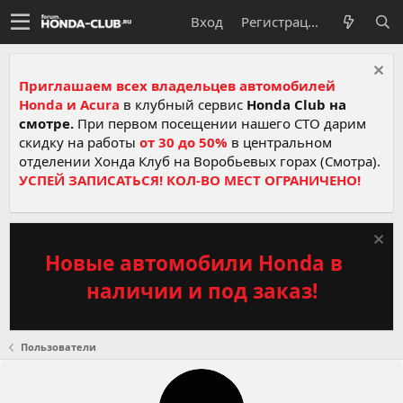
Вход
Регистрация
Приглашаем всех владельцев автомобилей
Honda и Acura
в клубный сервис
Honda Club на
смотре.
При первом посещении нашего СТО дарим
скидку на работы
от 30 до 50%
в центральном
отделении Хонда Клуб на Воробьевых горах (Смотра).
УСПЕЙ ЗАПИСАТЬСЯ! КОЛ-ВО МЕСТ ОГРАНИЧЕНО!
Новые автомобили Honda в
наличии и под заказ!
Пользователи