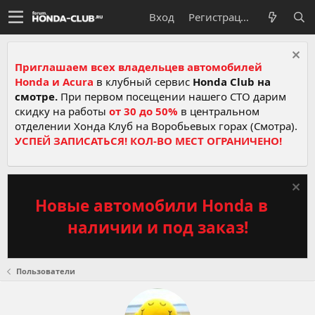
Вход
Регистрация
Приглашаем всех владельцев автомобилей
Honda и Acura
в клубный сервис
Honda Club на
смотре.
При первом посещении нашего СТО дарим
скидку на работы
от 30 до 50%
в центральном
отделении Хонда Клуб на Воробьевых горах (Смотра).
УСПЕЙ ЗАПИСАТЬСЯ! КОЛ-ВО МЕСТ ОГРАНИЧЕНО!
Новые автомобили Honda в
наличии и под заказ!
Пользователи