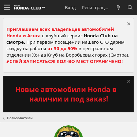
Вход
Регистрация
Приглашаем всех владельцев автомобилей
Honda и Acura
в клубный сервис
Honda Club на
смотре.
При первом посещении нашего СТО дарим
скидку на работы
от 30 до 50%
в центральном
отделении Хонда Клуб на Воробьевых горах (Смотра).
УСПЕЙ ЗАПИСАТЬСЯ! КОЛ-ВО МЕСТ ОГРАНИЧЕНО!
Новые автомобили Honda в
наличии и под заказ!
Пользователи