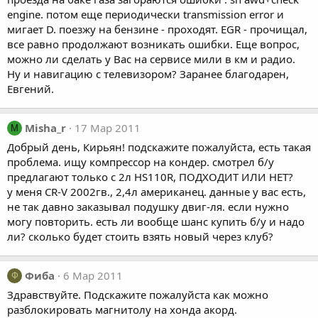
engine. потом еще периодически transmission error и
мигает D. поезжу на бензине - проходят. EGR - прочищал,
все равно продолжают возникать ошибки. Еще вопрос,
можно ли сделать у Вас на сервисе мили в км и радио.
Ну и навигацию с телевизором? Заранее благодарен,
Евгений.
Misha_r
17 Мар 2011
M
Добрый день, Кирьян! подскажите пожалуйста, есть такая
проблема. ищу компрессор на кондер. смотрел б/у
предлагают только с 2л HS110R, ПОДХОДИТ ИЛИ НЕТ?
у меня CR-V 2002гв., 2,4л американец. данные у вас есть,
не так давно заказывал подушку двиг-ля. если нужно
могу повторить. есть ли вообще шанс купить б/у и надо
ли? сколько будет стоить взять новый через клуб?
Фиба
6 Мар 2011
Ф
Здравствуйте. Подскажите пожалуйста как можно
разблокировать магнитолу на хонда акорд.