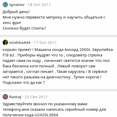
ignatev
18 Окт 2011
I
Добрый день!
Мне нужно перевести метрику и научить общаться с
хенс фри!
Сколько будет стоить?
mishka444
17 Окт 2011
кирьян привет ! Машина хонда Аккорд 2000г. Европейка
f18 в2 . Приборы мудрят что то , спидометр стрелка
падает сама на ходу , начинает светится значек что пол
бака бензина хотя полный . Левый поворот сам
загорается , сигнал пикает . Такая карусель ! В сервисе
нет такого разьема на диагностику . Тупик короче !
Подскажи что да как ?
RastaJ
23 Сен 2011
R
Здравствуйте!я звонил по указанному вами
телефону,мне сказали написать серийный номер для
получения кода.U2420L3664