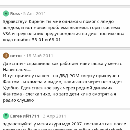
Ross
5 Авг 2011
R
Здравствуй Кирьян ты мне однажды помог с лямдо
зондом, и вот новая проблема вылезла, горит система
VSA и треугольник предупреждения по диогностике два
кода ошибок 53-01 и 68-01
ветос
18 Май 2011
В
Да кстати - спрашивал как работает навигашка у меня с
Навителом.....
И тут причину нашел - на ДВД-РОМ сверху прикручен
Фантом - и камера и видио, навигашка через него идет.
Удобно. Единственное звук через родной динамик
Фантома - слегка тихо, но зато дети кино смотрят а я
радио слушаю
Евгений1711
3 Апр 2011
Е
здравствуйте! у меня акура мдх 2007. поставил газ. после
проезда на баке газа загораются ошибки : sh awd+check