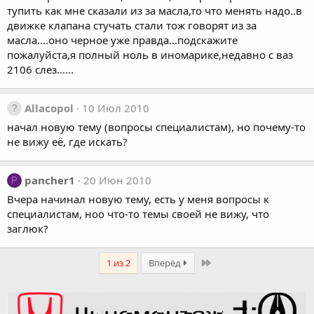
тупить как мне сказали из за масла,то что менять надо..в
движке клапана стучать стали тож говорят из за
масла....оно черное уже правда...подскажите
пожалуйста,я полный ноль в иномарике,недавно с ваз
2106 слез......
Allacopol
10 Июл 2010
начал новую тему (вопросы специалистам), но почему-то
не вижу её, где искать?
pancher1
20 Июн 2010
P
Вчера начинал новую тему, есть у меня вопросы к
специалистам, ноо что-то темы своей не вижу, что
заглюк?
Last
1 из 2
Вперёд