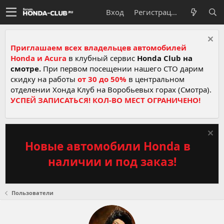
Вход
Регистрация
Приглашаем всех владельцев автомобилей
Honda и Acura
в клубный сервис
Honda Club на
смотре.
При первом посещении нашего СТО дарим
скидку на работы
от 30 до 50%
в центральном
отделении Хонда Клуб на Воробьевых горах (Смотра).
УСПЕЙ ЗАПИСАТЬСЯ! КОЛ-ВО МЕСТ ОГРАНИЧЕНО!
Новые автомобили Honda в
наличии и под заказ!
Пользователи