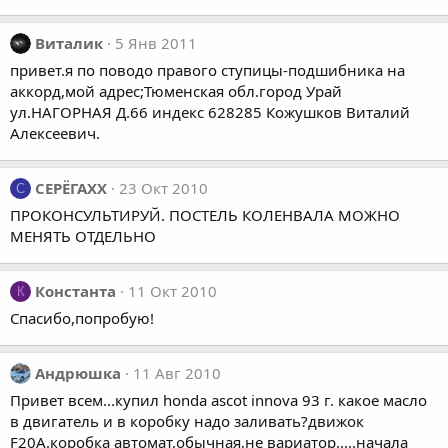
Виталик
5 Янв 2011
привет.я по поводо правого ступицы-подшибника на
аккорд,мой адрес;Тюменская обл.город Урай
ул.НАГОРНАЯ Д.66 индекс 628285 Кожушков Виталий
Алексеевич.
СЕРЁГАХХ
23 Окт 2010
С
ПРОКОНСУЛЬТИРУЙ. ПОСТЕЛЬ КОЛЕНВАЛА МОЖНО
МЕНЯТЬ ОТДЕЛЬНО
Константа
11 Окт 2010
К
Спасибо,попробую!
Андрюшка
11 Авг 2010
Привет всем...купил honda ascot innova 93 г. какое масло
в двигатель и в коробку надо заливать?движок
F20A.коробка автомат,обычная,не вариатор.....начала