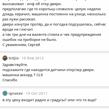
выскакивал - инф об откр двери.
предполагаю где то коротыш словился. целую неделю
дождь херачил, машинка постоянно на улице, несколько
раз лужи рассекал.
двери изнутри протёр, да и погодка подсушилась, сейчас
вроде не глючит.
а так три дня на валенте стояла и чек предупреждения
ошибок на приборке не было.
С уважением, Сергей
SrEjio
10 Янв 2012
Здравствуйте.
подскажите где находится датчики откр/зкр двери.
машинка аккорд 7 CL9
Спасибо
ignatev
19 Окт 2011
I
в эту цену входит радио и градусы? или что то еще?