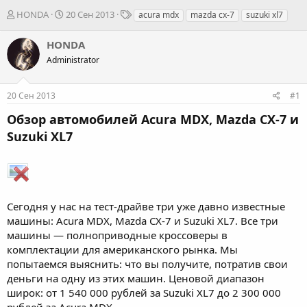
А
Д
Т
HONDA
20 Сен 2013
acura mdx
mazda cx-7
suzuki xl7
в
а
е
т
т
г
HONDA
о
а
и
Administrator
р
н
т
а
е
ч
20 Сен 2013
#1
м
а
ы
л
Обзор автомобилей Acura MDX, Mazda CX-7 и
а
Suzuki XL7
Сегодня у нас на тест-драйве три уже давно известные
машины: Acura MDX, Mazda CX-7 и Suzuki XL7. Все три
машины — полноприводные кроссоверы в
комплектации для американского рынка. Мы
попытаемся выяснить: что вы получите, потратив свои
деньги на одну из этих машин. Ценовой диапазон
широк: от 1 540 000 рублей за Suzuki XL7 до 2 300 000
рублей за Acura MDX.