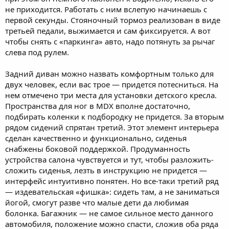
не приходится. Работать с ним вслепую начинаешь с
первой секунды. Стояночный тормоз реализован в виде
третьей педали, выжимается и сам фиксируется. А вот
чтобы снять с «паркинга» авто, надо потянуть за рычаг
слева под рулем.
Задний диван можно назвать комфортным только для
двух человек, если вас трое — придется потесниться. На
нем отмечено три места для установки детского кресла.
Пространства для ног в MDX вполне достаточно,
подбирать коленки к подбородку не придется. За вторым
рядом сидений спрятан третий. Этот элемент интерьера
сделан качественно и функционально, сиденья
снабжены боковой поддержкой. Продуманность
устройства салона чувствуется и тут, чтобы разложить-
сложить сиденья, лезть в инструкцию не придется —
интерфейс интуитивно понятен. Но все-таки третий ряд
— издевательская «фишка»: сидеть там, а не заниматься
йогой, смогут разве что малые дети да любимая
болонка. Багажник — не самое сильное место данного
автомобиля, положение можно спасти, сложив оба ряда