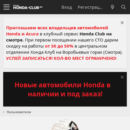
Вход
Регистрация
Приглашаем всех владельцев автомобилей
Honda и Acura
в клубный сервис
Honda Club на
смотре.
При первом посещении нашего СТО дарим
скидку на работы
от 30 до 50%
в центральном
отделении Хонда Клуб на Воробьевых горах (Смотра).
УСПЕЙ ЗАПИСАТЬСЯ! КОЛ-ВО МЕСТ ОГРАНИЧЕНО!
Новые автомобили Honda в
наличии и под заказ!
Пользователи