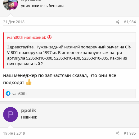
уничтожитель бензина
21 Дек 2018
#1,984
ivan30th написал(а):
Здравствуйте. Нужен задний нижний поперечный рычаг на CR-
V RD1 праворукая 1997г.в. В интернете наткнулся аж на три
артикула 52350-s10-000, 52350-s10-a00, 52350-s10-305. Какой из
них правильный ?
наш менеджер по запчастями сказал, что они все
подходят
R
ivan30th
e
a
c
ppolik
P
t
Новичок
i
o
n
s
19 Янв 2019
#1,985
: