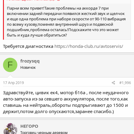
Парни всем привет!Такие проблемы на аккорде 7 при
включении задней передачи появился жесткий звук и щелчок
и еще одна проблема при наборе скорости от 90-110 вибрация
по всему кузову,поменял внутренний шруз и подвесной
подшибник,проблема осталась!Подскажите что это может
быть и куда лучше обратиться?
Требуется диагностика
https://honda-club.ru/avtoservis/
frozysqq
F
Новичок
17 Апр 2019
#1,996
Здравствуйте, цивик ек4, мотор б16а , после неудачного
авто-запуска из-за севшего аккумулятора, после того,как
ставишь на нейтраль,обороты подпрыгивают до 1500 и
держит,потом долго опускаются,заранее спасибо.)
НЕГОРО
Торговец черным деревом