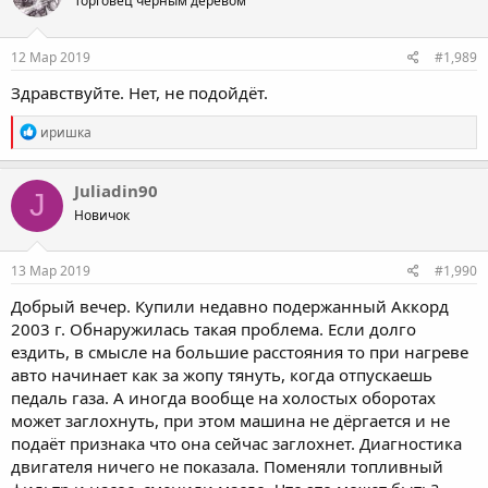
Торговец черным деревом
12 Мар 2019
#1,989
Здравствуйте. Нет, не подойдёт.
R
иришка
e
a
c
Juliadin90
J
t
Новичок
i
o
n
s
13 Мар 2019
#1,990
:
Добрый вечер. Купили недавно подержанный Аккорд
2003 г. Обнаружилась такая проблема. Если долго
ездить, в смысле на большие расстояния то при нагреве
авто начинает как за жопу тянуть, когда отпускаешь
педаль газа. А иногда вообще на холостых оборотах
может заглохнуть, при этом машина не дёргается и не
подаёт признака что она сейчас заглохнет. Диагностика
двигателя ничего не показала. Поменяли топливный