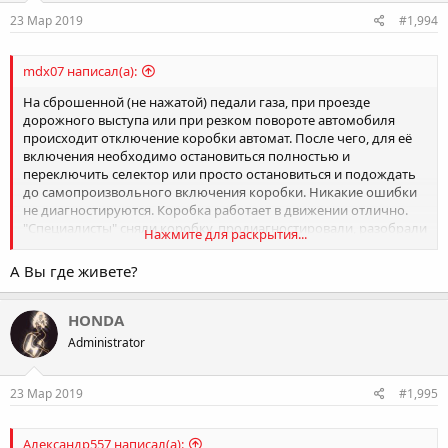
23 Мар 2019
#1,994
mdx07 написал(а):
На сброшенной (не нажатой) педали газа, при проезде
дорожного выступа или при резком повороте автомобиля
происходит отключение коробки автомат. После чего, для её
включения необходимо остановиться полностью и
переключить селектор или просто остановиться и подождать
до самопроизвольного включения коробки. Никакие ошибки
не диагностируются. Коробка работает в движении отлично.
"Специалисты" сняли коробку, продиагностировали, разобрали
Нажмите для раскрытия...
и собрали, но никаких нарушений или поломок не выявили.
Установили её вновь, однако проблема повторилась. Заменил
А Вы где живете?
все подушки двигателя и коробки, заменил кислородные
датчики – не помогло. Электрических ошибок нет.
HONDA
Может быть кто сталкивался с такой проблемой? В чем же она
Administrator
может состоять? Помогите советом.
23 Мар 2019
#1,995
Александр557 написал(а):