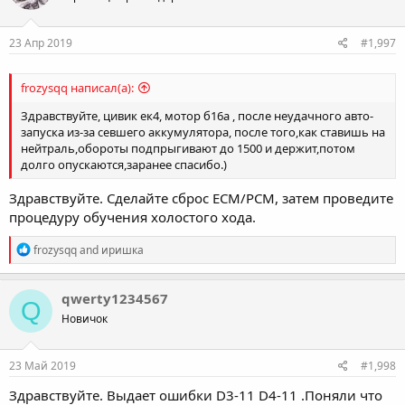
23 Апр 2019
#1,997
frozysqq написал(а):
Здравствуйте, цивик ек4, мотор б16а , после неудачного авто-
запуска из-за севшего аккумулятора, после того,как ставишь на
нейтраль,обороты подпрыгивают до 1500 и держит,потом
долго опускаются,заранее спасибо.)
Здравствуйте. Сделайте сброс ECM/PCM, затем проведите
процедуру обучения холостого хода.
R
frozysqq
and
иришка
e
a
c
qwerty1234567
Q
t
Новичок
i
o
n
s
23 Май 2019
#1,998
:
Здравствуйте. Выдает ошибки D3-11 D4-11 .Поняли что