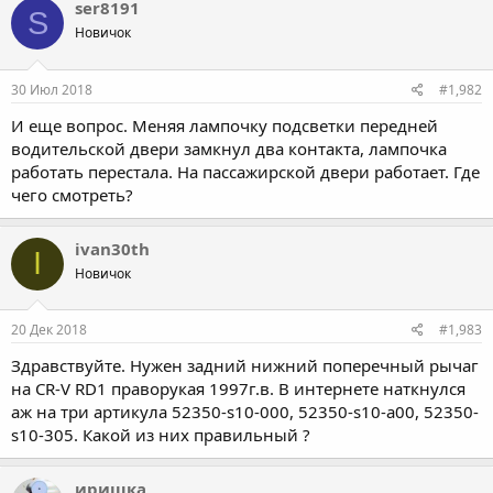
ser8191
S
Новичок
30 Июл 2018
#1,982
И еще вопрос. Меняя лампочку подсветки передней
водительской двери замкнул два контакта, лампочка
работать перестала. На пассажирской двери работает. Где
чего смотреть?
ivan30th
I
Новичок
20 Дек 2018
#1,983
Здравствуйте. Нужен задний нижний поперечный рычаг
на CR-V RD1 праворукая 1997г.в. В интернете наткнулся
аж на три артикула 52350-s10-000, 52350-s10-a00, 52350-
s10-305. Какой из них правильный ?
иришка