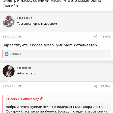
фильтр и насос, сменили масло. Что это может быть?
Спасибо
НЕГОРО
Торговец черным деревом
14 Мар 2019
#1,991
Здравствуйте. Скорее всего "умирает" катализатор...
R
иришка
e
a
c
HONDA
t
Administrator
i
o
n
s
23 Мар 2019
#1,992
:
Juliadin90 написал(а):
Добрый вечер. Купили недавно подержанный Аккорд 2003 г.
Обнаружилась такая проблема. Если долго ездить, в смысле на