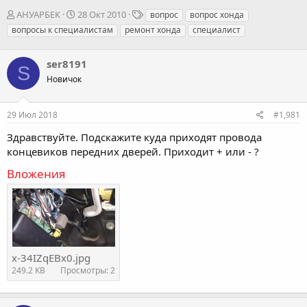
А
Д
Т
АНУАРБЕК
28 Окт 2010
вопрос
вопрос хонда
в
а
е
вопросы к специалистам
ремонт хонда
специалист
т
т
г
о
а
и
р
ser8191
н
S
т
а
Новичок
е
ч
м
а
ы
л
29 Июл 2018
#1,981
а
Здравствуйте. Подскажите куда приходят провода
концевиков передних дверей. Приходит + или - ?
Вложения
x-34IZqEBx0.jpg
249.2 KB
Просмотры: 2