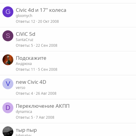
Civic 4d и 17" колеса
G
gloomych
Ответы
12
20 Окт 2008
CiViC 5d
S
SantaCruz
Ответы
5
22 Сен 2008
Подскажите
Андрюха
Ответы
11
5 Сен 2008
new Civic 4D
V
verso
Ответы
4
26 Авг 2008
Переключение АКПП
D
dynamica
Ответы
5
7 Авг 2008
тыр пыр
lohmatyy