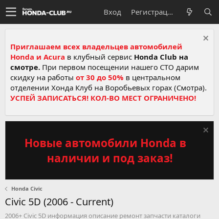
Вход
Регистрация
Приглашаем всех владельцев автомобилей
Honda и Acura
в клубный сервис
Honda Club на
смотре.
При первом посещении нашего СТО дарим
скидку на работы
от 30 до 50%
в центральном
отделении Хонда Клуб на Воробьевых горах (Смотра).
УСПЕЙ ЗАПИСАТЬСЯ! КОЛ-ВО МЕСТ ОГРАНИЧЕНО!
Новые автомобили Honda в
наличии и под заказ!
Honda Civic
Civic 5D (2006 - Current)
2006+ Civic 5D информация описание ремонт запчасти каталоги