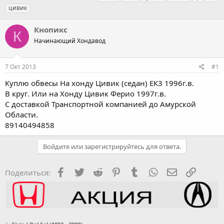
в
а
е
цивик
т
т
г
о
а
и
Кнопикс
р
н
К
т
Начинающий Хондавод
а
е
ч
м
а
7 Окт 2013
#1
ы
л
а
Куплю обвесы На хонду Цивик (седан) ЕК3 1996г.в.
В круг. Или на Хонду Цивик Ферио 1997г.в.
С доставкой Транспортной компанией до Амурской
Области.
89140494858
Войдите или зарегистрируйтесь для ответа.
Facebook
Twitter
Reddit
Pinterest
Tumblr
WhatsApp
Электронная
Ссылка
Поделиться: