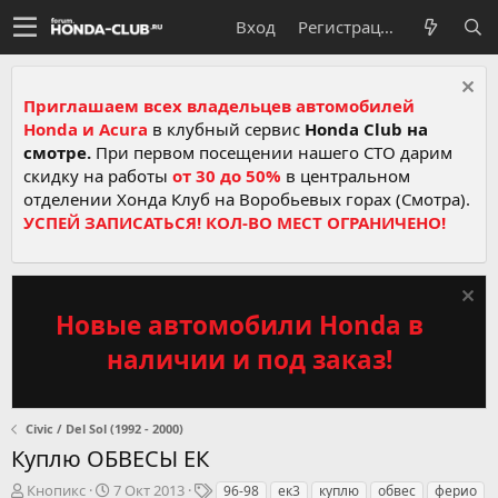
Вход
Регистрация
Приглашаем всех владельцев автомобилей
Honda и Acura
в клубный сервис
Honda Club на
смотре.
При первом посещении нашего СТО дарим
скидку на работы
от 30 до 50%
в центральном
отделении Хонда Клуб на Воробьевых горах (Смотра).
УСПЕЙ ЗАПИСАТЬСЯ! КОЛ-ВО МЕСТ ОГРАНИЧЕНО!
Новые автомобили Honda в
наличии и под заказ!
Civic / Del Sol (1992 - 2000)
Куплю ОБВЕСЫ ЕК
А
Д
Т
Кнопикс
7 Окт 2013
96-98
ек3
куплю
обвес
ферио