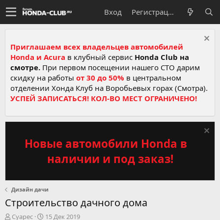
Вход
Регистрация
Приглашаем всех владельцев автомобилей
Honda и Acura
в клубный сервис
Honda Club на
смотре.
При первом посещении нашего СТО дарим
скидку на работы
от 30 до 50%
в центральном
отделении Хонда Клуб на Воробьевых горах (Смотра).
УСПЕЙ ЗАПИСАТЬСЯ! КОЛ-ВО МЕСТ ОГРАНИЧЕНО!
Новые автомобили Honda в
наличии и под заказ!
Дизайн дачи
Строительство дачного дома
А
Д
Суарес
15 Дек 2019