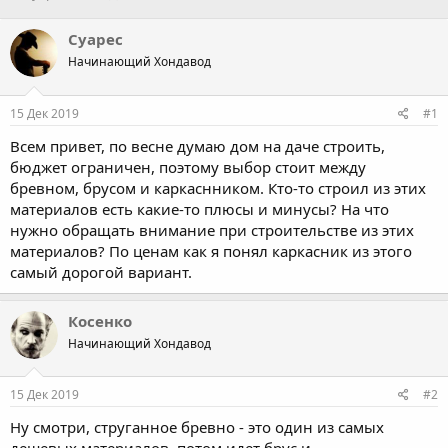
в
а
т
т
Суарес
о
а
Начинающий Хондавод
р
н
т
а
е
ч
15 Дек 2019
#1
м
а
ы
л
Всем привет, по весне думаю дом на даче строить,
а
бюджет ограничен, поэтому выбор стоит между
бревном, брусом и каркаснником. Кто-то строил из этих
материалов есть какие-то плюсы и минусы? На что
нужно обращать внимание при строительстве из этих
материалов? По ценам как я понял каркасник из этого
самый дорогой вариант.
Косенко
Начинающий Хондавод
15 Дек 2019
#2
Ну смотри, струганное бревно - это один из самых