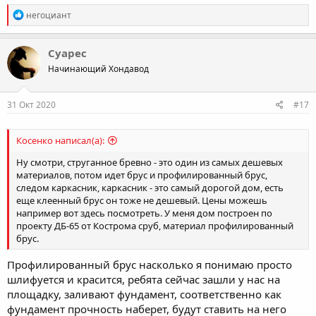
R
негоциант
e
a
c
Суарес
t
Начинающий Хондавод
i
o
n
s
31 Окт 2020
#17
:
Косенко написал(а):
Ну смотри, струганное бревно - это один из самых дешевых
материалов, потом идет брус и профилированный брус,
следом каркасник, каркасник - это самый дорогой дом, есть
еще клеенный брус он тоже не дешевый. Цены можешь
например вот здесь посмотреть. У меня дом построен по
проекту ДБ-65 от Кострома сруб, материал профилированный
брус.
Профилированный брус насколько я понимаю просто
шлифуется и красится, ребята сейчас зашли у нас на
площадку, заливают фундамент, соответственно как
фундамент прочность наберет, будут ставить на него