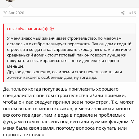
20 Авг 2020
#16
cocakolya написал(а):
У меня знакомый заканчивает строительство, по мелочам
осталось в октябре планирует переезжать. Так он дом с года 16
строил, а я когда начал спрашивать скока у него там в регионе
средненький домик стоит готовый, так он говорит лучше уж
покупать и не заморачиваться - оно и дешевле, и нервов
меньше.
Другое дело, конечно, если земля стоит нечем занять, или
хочется какой-то особенный дом, ну тогда да.
Да, только когда покупаешь пригласить хорошего
специалиста с опытом строительства и/или приемки,
чтобы он как следует принял все и посмотрел. Т.к. может
потом всплыть много косяков, у меня знакомый много
всякого повидал, там и вода в подвале и проблемы с
фундаментом и плесень под вентилируемым фасадом. У
меня была своя земля, поэтому вопроса покупать или
строить не стояло.