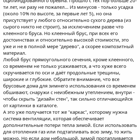
оцилиндрованного бревна. Прошло с тех пор больше 20-
ти лет, ни разу не пожалел... Из минусов - только усадка
(около 10% по высоте, за первые лет 5), но она
присутствует у любого относительно сухого дерева (из
сырого никто не строит), за исключением разве что
клеенного бруса. Но клеенный брус, при всех его
достоинствах и относительно высокой стоимости, это
уже и не в полной мере "дерево", а скорее композитный
материал.
Любой брус прямоугольного сечения, кроме клеенного,
со временем не только усаживается, а что хуже всего
скручивается по оси и даёт продольные трещины,
широкие и глубокие. Обратите внимание, что все
брусовые дома для зимнего использования со временем
обшивают, снаружи с неизбежным утеплением, внутри -
чтобы скрыть "дизайн стен", так сильно отличающийся
от картинки в каталоге.
А это уже получается тот же "каркас", которому нужна
система вентиляции, которая обеспечивает
дополнительные потери тепла зимой. Если использовать
для отопления газ или подтапливать всю зиму, то жить
можно. Но если дом небольшой, зимой протапливается