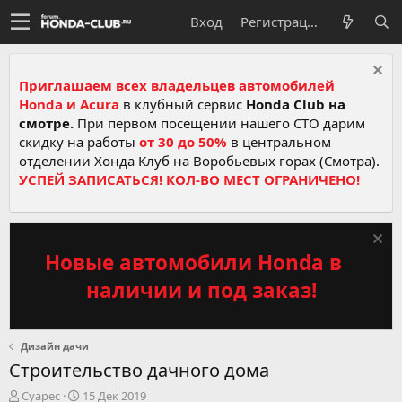
Вход
Регистрация
Приглашаем всех владельцев автомобилей
Honda и Acura
в клубный сервис
Honda Club на
смотре.
При первом посещении нашего СТО дарим
скидку на работы
от 30 до 50%
в центральном
отделении Хонда Клуб на Воробьевых горах (Смотра).
УСПЕЙ ЗАПИСАТЬСЯ! КОЛ-ВО МЕСТ ОГРАНИЧЕНО!
Новые автомобили Honda в
наличии и под заказ!
Дизайн дачи
Строительство дачного дома
А
Д
Суарес
15 Дек 2019