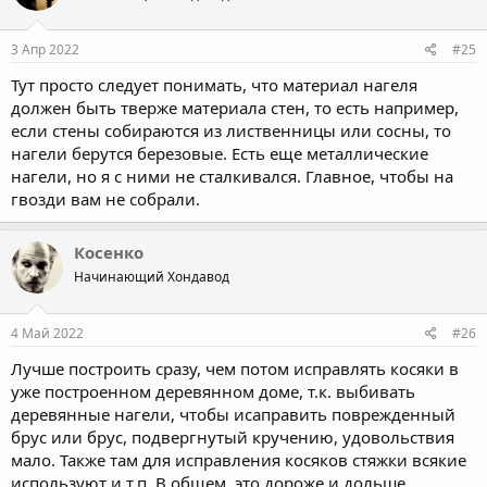
3 Апр 2022
#25
Тут просто следует понимать, что материал нагеля
должен быть тверже материала стен, то есть например,
если стены собираются из лиственницы или сосны, то
нагели берутся березовые. Есть еще металлические
нагели, но я с ними не сталкивался. Главное, чтобы на
гвозди вам не собрали.
Косенко
Начинающий Хондавод
4 Май 2022
#26
Лучше построить сразу, чем потом исправлять косяки в
уже построенном деревянном доме, т.к. выбивать
деревянные нагели, чтобы исаправить поврежденный
брус или брус, подвергнутый кручению, удовольствия
мало. Также там для исправления косяков стяжки всякие
используют и т.п. В общем, это дороже и дольше.