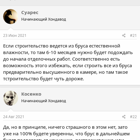
в
а
т
т
Суарес
о
а
Начинающий Хондавод
р
н
т
а
е
ч
23 Июн 2021
#21
м
а
ы
л
Если строительство ведется из бруса естественной
а
влажности, то там 6-10 месяцев нужно будет подождать
до начала отделочных работ. Соответственно есть
возможность этого избежать, если строить все из бруса
предварительно высушенного в камере, но там такое
тстроительство будет чуть дороже.
Косенко
Начинающий Хондавод
24 Авг 2021
#22
Да, но в принципе, ничего страшного в этом нет, зато
уже на 100% будете уверенны, что брус в дальнейшем