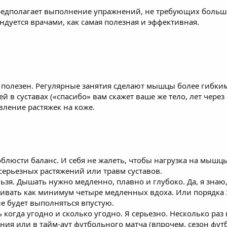
едполагает выполнение упражнений, не требующих большо
ндуется врачами, как самая полезная и эффективная.
ь полезен. Регулярные занятия сделают мышцы более гибким
й в суставах («спасибо» вам скажет ваше же тело, лет через 
вление растяжек на коже.
облюсти баланс. И себя не жалеть, чтобы нагрузка на мышц
 серьезных растяжений или травм суставов.
я. Дышать нужно медленно, плавно и глубоко. Да, я знаю, 
ивать как минимум четыре медленных вдоха. Или порядка 
е будет выполняться впустую.
огда угодно и сколько угодно. Я серьезно. Несколько раз в
ния или в тайм-аут футбольного матча (впрочем, сезон фут