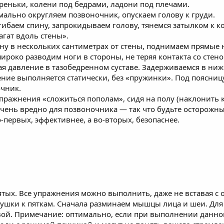
реньки, колени под бедрами, ладони под плечами.
ально округляем позвоночник, опускаем голову к груди.
гибаем спину, запрокидываем голову, тянемся затылком к к
агат вдоль стены».
у в нескольких сантиметрах от стены, поднимаем прямые н
роко разводим ноги в стороны, не теряя контакта со сте
ая давление в тазобедренном суставе. Задерживаемся в ниж
ие выполняется статически, без «пружинки». Под поясниц
очник.
упражнения «сложиться пополам», сидя на полу (наклонить 
 очень вредно для позвоночника — так что будьте осторожн
о-первых, эффективнее, а во-вторых, безопаснее.
ятых. Все упражнения можно выполнить, даже не вставая с 
кушки к пяткам. Сначала разминаем мышцы лица и шеи. Для 
вой. Примечание: оптимально, если при выполнении данно