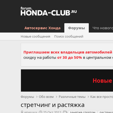
Автосервис Хонда
Форумы
Что новог
Новые сообщения
Поиск сообщений
Приглашаем всех владельцев автомобилей 
скидку на работы
от 30 до 50%
в центральном 
Новые 
Форумы
Обо всем
Различные темы
Как все прост
стретчинг и растяжка
А
Д
Т
иришка
25 Окт 2012
занятия спортом
растяжк