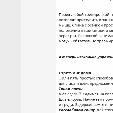
Перед любой тренировкой н
позволят приступить к заня
мышц. Спина с осанкой прос
положении ваши связки и м
через рот. Растяжкой занима
могу» - обязательно травмир
А теперь несколько упраж
Стретчинг дома...
…или пять простых способов
для лица и шеи, предложен
Тянем плечи.
Шаг первый.
Садимся на коле
Шаг второй.
Начинаем пооче
и груди. Задерживаемся в н
Расслабляем спину.
Для этог