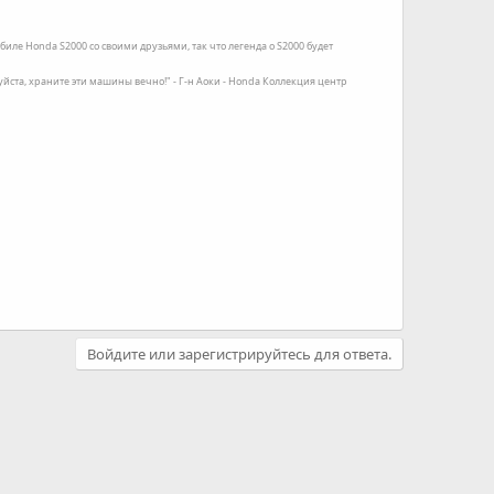
иле Honda S2000 со своими друзьями, так что легенда о S2000 будет
луйста, храните эти машины вечно!" - Г-н Аоки - Honda Коллекция центр
Войдите или зарегистрируйтесь для ответа.