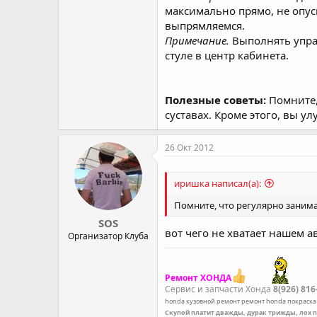
максимально прямо, не опус
выпрямляемся.
Примечание.
Выполнять упраж
стуле в центр кабинета.
Полезные советы:
Помните,
суставах. Кроме этого, вы 
26 Окт 2012
иришка написал(а):
Помните, что регулярно занима
SOS
вот чего не хватает нашем 
Организатор Клуба
Ремонт ХОНДА
Сервис и запчасти Хонда
8(926) 816
honda
кузовной ремонт
ремонт honda
покраска
Скупой платит дважды, дурак трижды, лох 