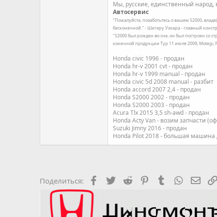
Мы, русские, единственный народ, к
Автосервис
"Пожалуйста, позаботьтесь о вашем S2000, влад
бесконечной." - Шигеру Уэхара - главный констр
"S2000 был рожден во сне, он был построен со с
конечной продукции Тур 11 июля 2009, Motegi,
Honda civic 1996 - продан
Honda hr-v 2001 cvt - продан
Honda hr-v 1999 manual - продан
Honda civic 5d 2008 manual - разбит
Honda accord 2007 2,4 - продан
Honda S2000 2002 - продан
Honda S2000 2003 - продан
Acura Tlx 2015 3,5 sh-awd - продан
Honda Acty Van - возим запчасти (о
Suzuki Jimny 2016 - продан
Honda Pilot 2018 - большая машина
Facebook
Twitter
Reddit
Pinterest
Tumblr
WhatsAp
Элек
Поделиться: