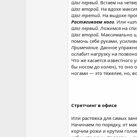
Шаг первый.
Встаем на четве
Шаг второй.
На вдохе максим
Шаг третий
. На выдохе про
Растягиваем ноги
. Или «шп
Шаг первый.
Ложимся на спин
Шаг второй.
Максимально ши
помочь себе руками, усилив
Примечание.
Данное упражнен
ослабит нагрузку на позвон
Что же касается известного 
бы носом до колен), то оно
ногами — это тяжелее, но, в
Стретчинг в офисе
Или растяжка для самых зан
Начинаем по порядку, от ма
корчим рожи и крутим голо