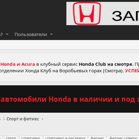
о?
Пользователи
Honda и Acura
в клубный сервис
Honda Club на смотре.
Пр
отделении Хонда Клуб на Воробьевых горах (Смотра).
УСПЕ
автомобили Honda в наличии и под з
о
Спорт и фитнес
а
спорт
стретчинг
стретчинг и растяжка
фитнес
фитнес-советы