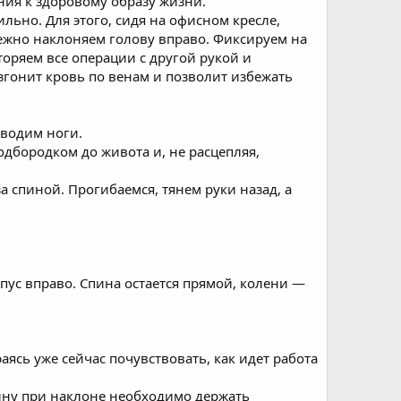
ния к здоровому образу жизни.
льно. Для этого, сидя на офисном кресле,
ежно наклоняем голову вправо. Фиксируем на
торяем все операции с другой рукой и
згонит кровь по венам и позволит избежать
зводим ноги.
одбородком до живота и, не расцепляя,
 спиной. Прогибаемся, тянем руки назад, а
ус вправо. Спина остается прямой, колени —
ясь уже сейчас почувствовать, как идет работа
ину при наклоне необходимо держать