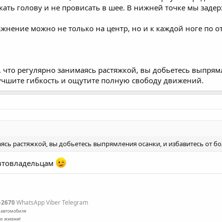
кать голову и не провисать в шее. В нижней точке мы заде
нение можно не только на центр, но и к каждой ноге по от
 что регулярно занимаясь растяжкой, вы добьетесь выпрямл
улучшите гибкость и ощутите полную свободу движений.
ясь растяжкой, вы добьетесь выпрямления осанки, и избавитесь от бол
автовладельцам
-2670
WhatsApp Viber Telegram
 автомобиля
по жизни!