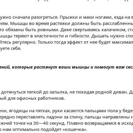
ужно сначала разогреться. Прыжки и махи ногами, езда на
тиям. Мышцы во время растяжки должны быть расслабленны
то обязаны быть ровными. Даже свертываясь калачиком, ст
ышцы теряют в эластичности и гибкости. Дышать нужно спо
йтесь регулярно. Только тогда эффект от нее будет максима
уете себя.
нений, которые растянут ваши мышцы и помогут вам сес
 дотянуться пяткой до затылка, не покидая родной диван. 
ный для офисных работников.
ни, ягодицы на пятках, руки касаются пальцами пола у беде
редно переставлять ладони за спину, пальцы направлены на
ижней точке на 30—40 секунд. Плавно возвращаемся в исхо
о нам оптимально подойдет «кошечка».