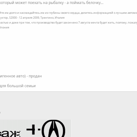
оторый может поехать на рыбалку - а поймать белочку...
ейте им долго и наслаждайтесь им из глубины своего сердца, делитесь информацией о лучшем автомоб
уктор, S2000 - 12 апреля 2009, Трентино, Италия
трастью и даже при том, что производство будет закончено 7 августа мечта будет жить, поэтому, пожа
 Япония
фигенное авто) - продан
 для большой семьи
p
тронная почта
Ссылка