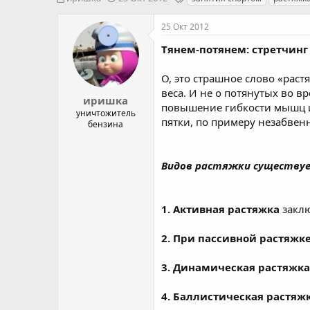
в
а
е
т
т
г
25 Окт 2012
о
а
и
р
н
Тянем-потянем: стретчинг
т
а
е
ч
О, это страшное слово «раст
м
а
веса. И не о потянутых во 
ы
л
иришка
повышение гибкости мышц и 
а
уничтожитель
пятки, по примеру незабвен
бензина
Видов растяжки существуе
1.
Активная растяжка
заклю
2. При пассивной растяжк
3. Динамическая растяжка
4. Баллистическая растяж