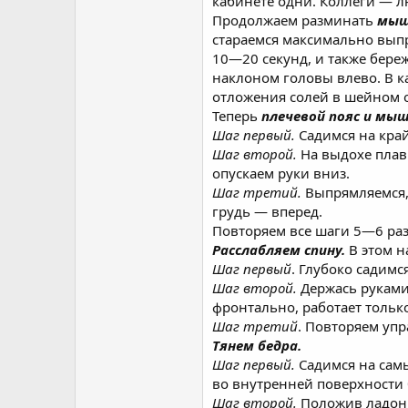
кабинете одни. Коллеги — л
Продолжаем разминать
мыш
стараемся максимально выпр
10—20 секунд, и также бере
наклоном головы влево. В к
отложения солей в шейном 
Теперь
плечевой пояс и мы
Шаг первый.
Садимся на край
Шаг второй.
На выдохе плавн
опускаем руки вниз.
Шаг третий.
Выпрямляемся, 
грудь — вперед.
Повторяем все шаги 5—6 раз
Расслабляем спину.
В этом н
Шаг первый
. Глубоко садимс
Шаг второй.
Держась руками
фронтально, работает тольк
Шаг третий
. Повторяем уп
Тянем бедра.
Шаг первый.
Садимся на самы
во внутренней поверхности 
Шаг второй.
Положив ладони