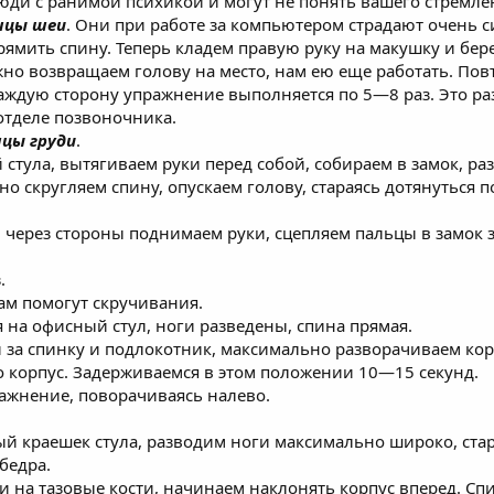
юди с ранимой психикой и могут не понять вашего стремле
цы шеи
. Они при работе за компьютером страдают очень си
ямить спину. Теперь кладем правую руку на макушку и бер
жно возвращаем голову на место, нам ею еще работать. Пов
аждую сторону упражнение выполняется по 5—8 раз. Это ра
отделе позвоночника.
шцы груди
.
 стула, вытягиваем руки перед собой, собираем в замок, ра
о скругляем спину, опускаем голову, стараясь дотянуться п
через стороны поднимаем руки, сцепляем пальцы в замок за
.
ам помогут скручивания.
я на офисный стул, ноги разведены, спина прямая.
 за спинку и подлокотник, максимально разворачиваем корп
о корпус. Задерживаемся в этом положении 10—15 секунд.
ражнение, поворачиваясь налево.
й краешек стула, разводим ноги максимально широко, стара
бедра.
 на тазовые кости, начинаем наклонять корпус вперед. Сп