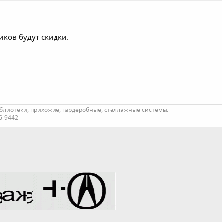
иков будут скидки.
лиотеки, прихожие, гардеробные, стеллажные системы.
26-9442
p
тронная почта
Ссылка