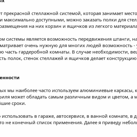
ых
 прекрасной стеллажной системой, которая занимает место 
щи максимально доступными, можно заказать полки для сте
 размещения на них корзин и ящичков из легкого материала
 системы является возможность передвижения штанги, на
сматривает очень нужную для многих людей возможность - 
 часть гардеробной комнаты. В случае необходимости, вещ
ь полок, стенок стеллажей и ящичков делает конструкцию
бенности
ых мы наиболее часто используем алюминиевые каркасы, к
иля может обладать самым различным видом и цветом, а м
йшие сроки.
использовать в гараже, автосервисе, в ванной комнате, в 
 это не конечный список применения. Далее я приведу небо