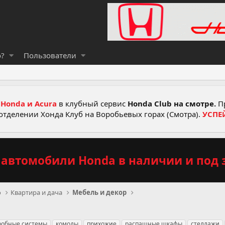
о?
Пользователи
Honda и Acura
в клубный сервис
Honda Club на смотре.
Пр
отделении Хонда Клуб на Воробьевых горах (Смотра).
УСПЕ
автомобили Honda в наличии и под з
о
Квартира и дача
Мебель и декор
робные системы
комоды
прихожие
распашные шкафы
стеллажи