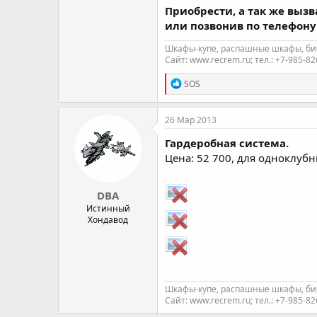
Приобрести, а так же выз
или позвонив по телефону 
Шкафы-купе, распашные шкафы, биб
Сайт: www.recrem.ru; тел.: +7-985-8
R
SOS
e
a
c
26 Мар 2013
t
i
Гардеробная система.
o
Цена: 52 700, для одноклубн
n
s
:
DBA
Истинный
Хондавод
Шкафы-купе, распашные шкафы, биб
Сайт: www.recrem.ru; тел.: +7-985-8