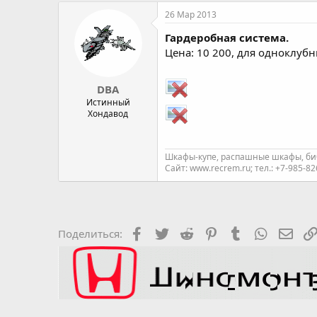
26 Мар 2013
Гардеробная система.
Цена: 10 200, для одноклубн
DBA
Истинный
Хондавод
Шкафы-купе, распашные шкафы, биб
Сайт: www.recrem.ru; тел.: +7-985-8
Facebook
Twitter
Reddit
Pinterest
Tumblr
WhatsAp
Элек
Поделиться: