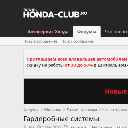
Автосервис Хонда
Форумы
Что новог
Новые сообщения
Поиск сообщений
Приглашаем всех владельцев автомобилей 
скидку на работы
от 30 до 50%
в центральном 
Новые 
Форумы
Обо всем
Различные темы
Как все прост
Гардеробные системы
А
Д
Т
DBA
2 Мар 2013
recrem.ru
библиотеки
гарде