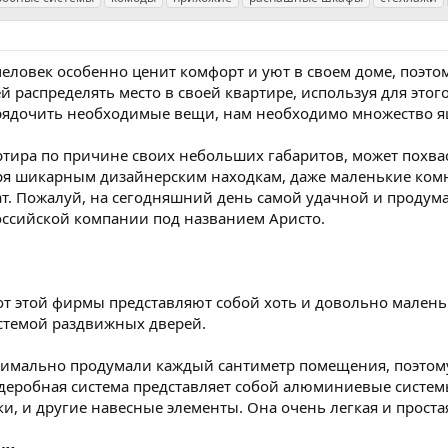
еловек особенно ценит комфорт и уют в своем доме, поэт
 распределять место в своей квартире, используя для этог
рядочить необходимые вещи, нам необходимо множество ящ
ртира по причине своих небольших габаритов, может похва
ря шикарным дизайнерским находкам, даже маленькие комн
т. Пожалуй, на сегодняшний день самой удачной и продум
оссийской компании под названием Аристо.
от этой фирмы представляют собой хоть и довольно мален
темой раздвижных дверей.
имально продумали каждый сантиметр помещения, поэтому
еробная система представляет собой алюминиевые системы
и, и другие навесные элементы. Она очень легкая и проста