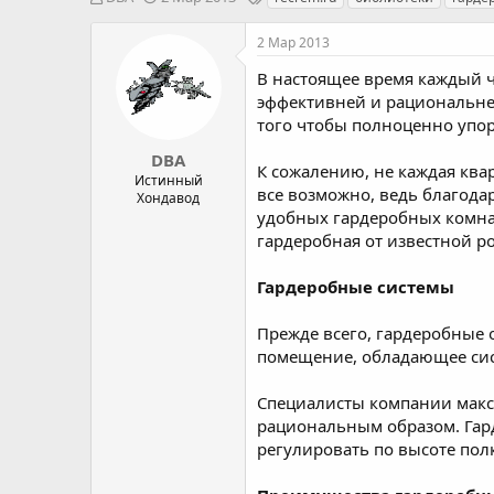
в
а
е
т
т
г
2 Мар 2013
о
а
и
р
н
В настоящее время каждый ч
т
а
эффективней и рациональней
е
ч
того чтобы полноценно упо
м
а
ы
л
DBA
К сожалению, не каждая ква
а
Истинный
все возможно, ведь благода
Хондавод
удобных гардеробных комна
гардеробная от известной р
Гардеробные системы
Прежде всего, гардеробные 
помещение, обладающее сис
Специалисты компании макс
рациональным образом. Гард
регулировать по высоте полк