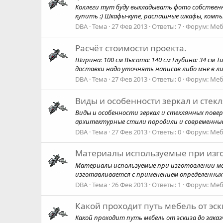
Коллеги тут буду выкладывать фото собственно
купить :) Шкафы-купе, распашные шкафы, компь
DBA
Тема
27 Фев 2013
Ответы: 7
Форум:
Меб
Расчёт стоимости проекта.
Ширина: 100 см Высота: 140 см Глубина: 34 см Т
доставки надо уточнять написав либо мне в ли
DBA
Тема
27 Фев 2013
Ответы: 0
Форум:
Меб
Виды и особенности зеркал и стек
Виды и особенности зеркал и стеклянных пове
архитектурные стили породили и современные н
DBA
Тема
27 Фев 2013
Ответы: 0
Форум:
Меб
Материалы используемые при изг
Материалы используемые при изготовлении меб
изготавливается с применением определенных 
DBA
Тема
26 Фев 2013
Ответы: 1
Форум:
Меб
Какой проходит путь мебель от эск
Какой проходит путь мебель от эскиза до заказ