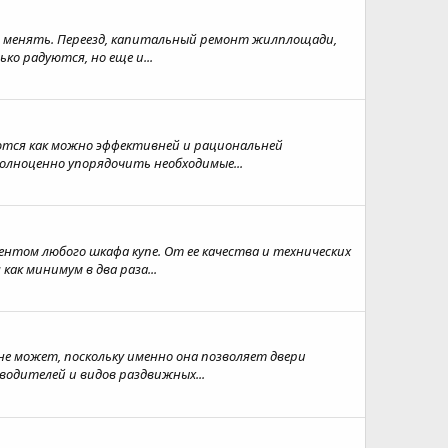
мо менять. Переезд, капитальный ремонт жилплощади,
ко радуются, но еще и...
ются как можно эффективней и рациональней
полноценно упорядочить необходимые...
том любого шкафа купе. От ее качества и технических
ак минимум в два раза...
не может, поскольку именно она позволяет двери
водителей и видов раздвижных...