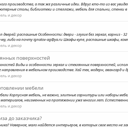
го производства, а так же различные идеи. Вдруг кто-то из вас увидет
ютерные столы, библиотеки и стеллажи, мебель для спальни, стенки в г
ель и декор
ип дверей: распашные Особенности: двери - глухие без зеркал, карниз - 3
чку, либо на почту ignatov-ag@ya.ru Шкафы-купе, распашные шкафы, ком
ель и декор
лянных поверхностей
рхностей Виды и особенности зеркал и стеклянных поверхностей, испо
аправления в мебельном производстве. Хай тек, модерн, авангард и др
ель и декор
отовлении мебели
ели Корпусная мебель, не важно, элитные гарнитуры или наборы мебе
материалов, неизменных на протяжении уже многих лет. Естественно,
ель и декор
иза до заказчика?
чика? Наверное, мало найдется интерьеров, в которых свое место не за