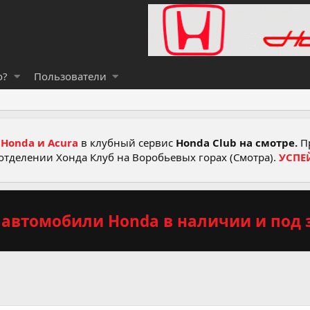
о?
Пользователи
Honda и Acura
в клубный сервис
Honda Club на смотре.
Пр
отделении Хонда Клуб на Воробьевых горах (Смотра).
УСПЕ
автомобили Honda в наличии и под з