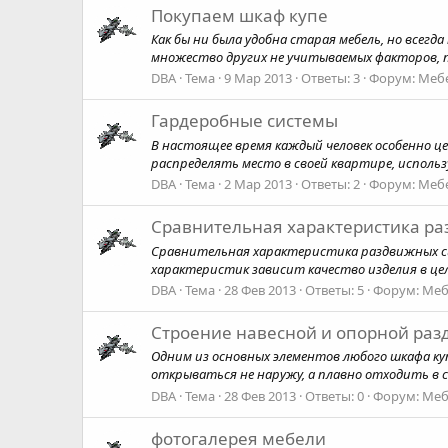
Покупаем шкаф купе
Как бы ни была удобна старая мебель, но все
множество других не учитываемых факторов, пр
DBA
Тема
9 Мар 2013
Ответы: 3
Форум:
Мебе
Гардеробные системы
В настоящее время каждый человек особенно 
распределять место в своей квартире, использ
DBA
Тема
2 Мар 2013
Ответы: 2
Форум:
Мебе
Сравнительная характеристика ра
Сравнительная характеристика раздвижных си
характеристик зависит качество изделия в цел
DBA
Тема
28 Фев 2013
Ответы: 5
Форум:
Меб
Строение навесной и опорной раз
Одним из основных элементов любого шкафа куп
открываться не наружу, а плавно отходить в 
DBA
Тема
28 Фев 2013
Ответы: 0
Форум:
Меб
фотогалерея мебели