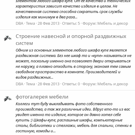
элементом любого шкафа купе. От ее качества и технических
характеристик зависит качество изделия в целом. Не
качественная система способна сократить срок службы
изделия как минимум в два раза...
DBA
Тема
28 Фев 2013
Ответы: 5
Форум:
Мебель и декор
Строение навесной и опорной раздвижных
систем
Одним из основных элементов любого шкафа купе является
раздвижная система. Без нее шкаф то и «купе» называться не
может, поскольку именно она позволяет двери открываться
не наружу, а плавно отходить в сторону, экономя тем самым
свободное пространство в комнате. Производителей и
видов раздвижных...
DBA
Тема
28 Фев 2013
Ответы: 0
Форум:
Мебель и декор
фотогалерея мебели
Коллеги тут буду выкладывать фото собственного
производства, а так же различные идеи. Вдруг кто-то из вас
увидет именно то изделие, которое он давно хотел себе
купить :) Шкафы-купе, распашные шкафы, компьютерные
столы, библиотеки и стеллажи, мебель для спальни, стенки в
гостиную, комоды и...