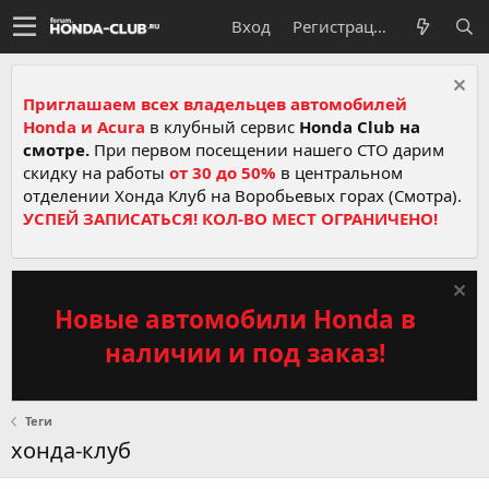
Вход
Регистрация
Приглашаем всех владельцев автомобилей
Honda и Acura
в клубный сервис
Honda Club на
смотре.
При первом посещении нашего СТО дарим
скидку на работы
от 30 до 50%
в центральном
отделении Хонда Клуб на Воробьевых горах (Смотра).
УСПЕЙ ЗАПИСАТЬСЯ! КОЛ-ВО МЕСТ ОГРАНИЧЕНО!
Новые автомобили Honda в
наличии и под заказ!
Теги
хонда-клуб