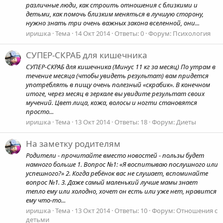
различные люди, как строить отношения с близкими и
детьми, как помочь близким меняться в лучшую сторону,
нужно знать три очень важных закона вселенной, они...
иришка
Тема
14 Окт 2014
Ответы: 0
Форум:
Психология
СУПЕР-СКРАБ для кишечника
СУПЕР-СКРАБ для кишечника (Минус 11 кг за месяц) По утрам в
течение месяца (чтобы увидеть результат) вам придется
употреблять в пищу очень полезный «скрабик». В конечном
итоге, через месяц в зеркале вы увидите результат своих
мучений. Цвет лица, кожа, волосы и ногти становятся
просто...
иришка
Тема
13 Окт 2014
Ответы: 18
Форум:
Диеты
На заметку родителям
Родители - прочитайте вместо новостей - пользы будет
намного больше 1. Вопрос №1: «Я воспитываю послушного или
успешного?» 2. Когда ребёнок вас не слушает, вспоминайте
вопрос №1. 3. Даже самый маленький лучше мамы знает
тепло ему или холодно, хочет он есть или уже нет, нравится
ему что-то...
иришка
Тема
13 Окт 2014
Ответы: 10
Форум:
Отношения с
детьми