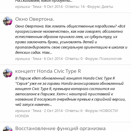
Рассказываем, какие продукты...
иришка
Тема
9 Окт 2014
Ответы: 14
Форум:
Диеты
Окно Овертона.
Окно Овертона. Как ломать общественные парадигмы? «Всё
прогрессивное человечество», как нам говорят, абсолютно
естественным образом приняло геев, их субкультуру, их
право заключать браки, усыновлять детей и
пропагандировать свою сексуальную ориентацию в школах и
детских садах. Нам...
иришка
Тема
6 Окт 2014
Ответы: 0
Форум:
Психология
концепт Honda Civic Type R
В Париж едет обновленный концепт Honda Civic Type R
"Серия" уже не за горами Honda анонсировала обновленный
концепт Civic Type R, премьера которого состоится на
автосалоне в Париже. Хэтч с нехитрой приставкой к
названию II послужит очередным превью к серийной версии,
чей запуск намечен...
иришка
Тема
2 Окт 2014
Ответы: 6
Форум:
НОВОСТИ
HONDA
Восстановление функций организма