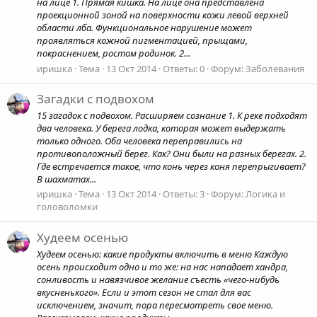
на лице 1. Прямая кишка. На лице она представлена
проекционной зоной на поверхности кожи левой верхней
области лба. Функциональное нарушение может
проявляться кожной пигментацией, прыщами,
покраснением, ростом родинок. 2...
иришка
Тема
13 Окт 2014
Ответы: 0
Форум:
Заболевания
Загадки с подвохом
15 загадок с подвохом. Расширяем сознание 1. К реке подходят
два человека. У берега лодка, которая может выдержать
только одного. Оба человека переправились на
противоположный берег. Как? Они были на разных берегах. 2.
Где встречается такое, что конь через коня перепрыгивает?
В шахматах...
иришка
Тема
13 Окт 2014
Ответы: 3
Форум:
Логика и
головоломки
Худеем осенью
Худеем осенью: какие продукты включить в меню Каждую
осень происходит одно и то же: на нас нападает хандра,
сонливость и навязчивое желание съесть «чего-нибудь
вкусненького». Если и этот сезон не стал для вас
исключением, значит, пора пересмотреть свое меню.