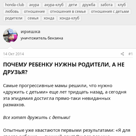
в
а
е
honda-club
акура
акура-клуб
дети
дружба
забота
клуб
т
т
г
любовь
отношение
отношения в семье
отношения с детьми
о
а
и
родители
семья
хонда
хонда-клуб
р
н
т
а
е
ч
иришка
м
а
уничтожитель бензина
ы
л
а
14 Окт 2014
#1
ПОЧЕМУ РЕБЕНКУ НУЖНЫ РОДИТЕЛИ, А НЕ
ДРУЗЬЯ?
Самые прогрессивные мамы решили, что нужно
«дружить с детьми» еще лет тридцать назад, а сегодня
эта эпидемия достигла прямо-таки невиданных
размахов.
Все хотят дружить с детьми!
Опытные уже хвастаются первыми результатами: «Я для