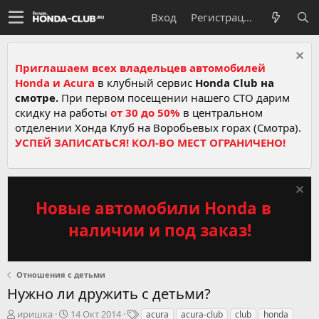
Вход
Регистрация
Приглашаем всех владельцев автомобилей
Honda и Acura
в клубный сервис
Honda Club на
смотре.
При первом посещении нашего СТО дарим
скидку на работы
от 30 до 50%
в центральном
отделении Хонда Клуб на Воробьевых горах (Смотра).
УСПЕЙ ЗАПИСАТЬСЯ! КОЛ-ВО МЕСТ ОГРАНИЧЕНО!
Новые автомобили Honda в
наличии и под заказ!
Отношения с детьми
Нужно ли дружить с детьми?
А
Д
Т
иришка
14 Окт 2014
acura
acura-club
club
honda