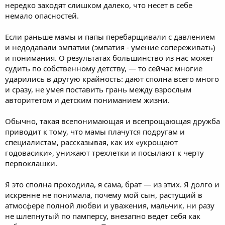
нередко заходят слишком далеко, что несет в себе
немало опасностей.
Если раньше мамы и папы перебарщивали с давлением
и недодавали эмпатии (эмпатия - умение сопереживать)
и понимания. О результатах большинство из нас может
судить по собственному детству, — то сейчас многие
ударились в другую крайность: дают сполна всего много
и сразу, не умея поставить грань между взрослым
авторитетом и детским пониманием жизни.
Обычно, такая всепонимающая и всепрощающая дружба
приводит к тому, что мамы плачутся подругам и
специалистам, рассказывая, как их «укрощают
годовасики», унижают трехлетки и посылают к черту
первоклашки.
Я это сполна проходила, я сама, брат — из этих. Я долго и
искренне не понимала, почему мой сын, растущий в
атмосфере полной любви и уважения, мальчик, ни разу
не шлепнутый по памперсу, внезапно ведет себя как