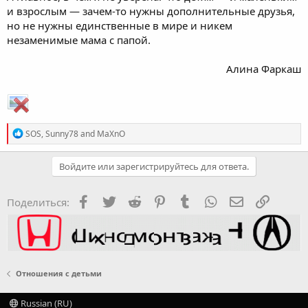
и взрослым — зачем-то нужны дополнительные друзья,
но не нужны единственные в мире и никем
незаменимые мама с папой.
Алина Фаркаш
R
SOS
,
Sunny78
and
MaXnO
e
a
c
Войдите или зарегистрируйтесь для ответа.
t
i
o
Facebook
Twitter
Reddit
Pinterest
Tumblr
WhatsApp
Электронная
Ссылка
Поделиться:
n
s
:
Отношения с детьми
Russian (RU)