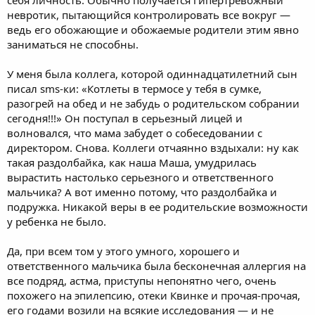
невротик, пытающийся контролировать все вокруг —
ведь его обожающие и обожаемые родители этим явно
заниматься не способны.
У меня была коллега, которой одиннадцатилетний сын
писал sms-ки: «Котлеты в термосе у тебя в сумке,
разогрей на обед и не забудь о родительском собрании
сегодня!!!» Он поступал в серьезный лицей и
волновался, что мама забудет о собеседовании с
директором. Снова. Коллеги отчаянно вздыхали: ну как
такая раздолбайка, как наша Маша, умудрилась
вырастить настолько серьезного и ответственного
мальчика? А вот именно потому, что раздолбайка и
подружка. Никакой веры в ее родительские возможности
у ребенка не было.
Да, при всем том у этого умного, хорошего и
ответственного мальчика была бесконечная аллергия на
все подряд, астма, приступы непонятно чего, очень
похожего на эпилепсию, отеки Квинке и прочая-прочая,
его годами возили на всякие исследования — и не