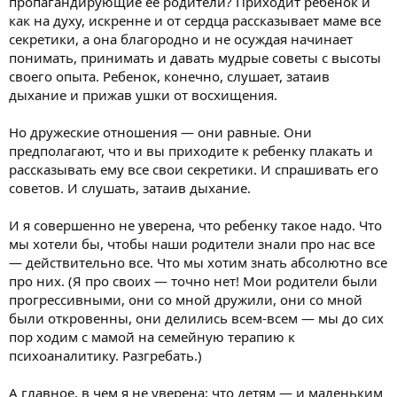
пропагандирующие ее родители? Приходит ребенок и
как на духу, искренне и от сердца рассказывает маме все
секретики, а она благородно и не осуждая начинает
понимать, принимать и давать мудрые советы с высоты
своего опыта. Ребенок, конечно, слушает, затаив
дыхание и прижав ушки от восхищения.
Но дружеские отношения — они равные. Они
предполагают, что и вы приходите к ребенку плакать и
рассказывать ему все свои секретики. И спрашивать его
советов. И слушать, затаив дыхание.
И я совершенно не уверена, что ребенку такое надо. Что
мы хотели бы, чтобы наши родители знали про нас все
— действительно все. Что мы хотим знать абсолютно все
про них. (Я про своих — точно нет! Мои родители были
прогрессивными, они со мной дружили, они со мной
были откровенны, они делились всем-всем — мы до сих
пор ходим с мамой на семейную терапию к
психоаналитику. Разгребать.)
А главное, в чем я не уверена: что детям — и маленьким