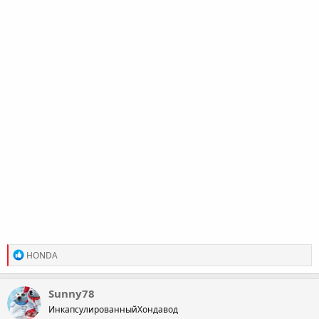
R
HONDA
e
a
c
Sunny78
t
ИнкапсулированныйХондавод
i