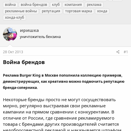
в
а
е
война
война брендов
клуб
компания
реклама
т
т
г
рекламные войны
репутация
торговая марка
хонда
о
а
и
хонда-клуб
р
н
т
а
е
ч
иришка
м
а
уничтожитель бензина
ы
л
а
28 Окт 2013
#1
Война брендов
Реклама Burger King в Москве пополнила коллекцию примеров,
демонстрирующих, как креативно можно подмочить репутацию
бренда-соперника.
Некоторые бренды просто не могут сосуществовать
мирно, регулярно выстраивая свои рекламные
кампании на прямом сравнении с конкурентами. В
отличие от России, где сравнение рекламируемого
товара с брендами других производителей считается
недобросовестной рекламой и наказывается штрафом,