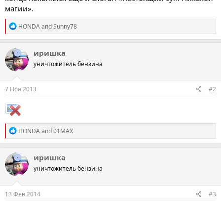
магии».
R
HONDA
and
Sunny78
e
a
c
иришка
t
уничтожитель бензина
i
o
n
s
7 Ноя 2013
#2
:
R
HONDA
and
01MAX
e
a
c
иришка
t
уничтожитель бензина
i
o
n
s
13 Фев 2014
#3
: