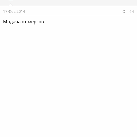
o
n
s
17 Фев 2014
#4
:
Модача от мерсов