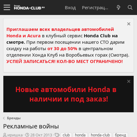
Вход
Регистрация
Приглашаем всех владельцев автомобилей
Honda и Acura
в клубный сервис
Honda Club на
смотре.
При первом посещении нашего СТО дарим
скидку на работы
от 30 до 50%
в центральном
отделении Хонда Клуб на Воробьевых горах (Смотра).
УСПЕЙ ЗАПИСАТЬСЯ! КОЛ-ВО МЕСТ ОГРАНИЧЕНО!
Новые автомобили Honda в
наличии и под заказ!
Бренды
Рекламные войны
А
Д
Т
иришка
28 Окт 2013
club
honda
honda-club
бренд