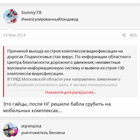
Sunny78
ИнкапсулированныйХондавод
14 Янв 2014
#55
Причиной выхода из строя комплексов видеофиксации на
дорогах Подмосковья стал вирус. По информации областного
Центра безопасности дорожного движения, неизвестные
взломали информационную систему и вывели из строя 130
комплексов видеофиксации.
В ГУВД Московской области уже направлено заявление о
возбуждении уголовного дела. К вечеру понедельника
удалось восстановить только 10 видеокамер.
Нажмите для раскрытия...
«Ремонтные работы будут вестись в круглосуточном режиме,
— рассказывает зампред областного правительства по
Это гайцы, после НГ решили бабла срубить на
вопросам транспорта Петр Иванов. — Полностью
мобильных комплексах...
работоспособность всей системы будет восстановлена до 16
января».
Все это время контроль за дорожным движением будет
иришка
осуществляется с помощью мобильных комплексов
уничтожитель бензина
фиксации нарушений ПДД.