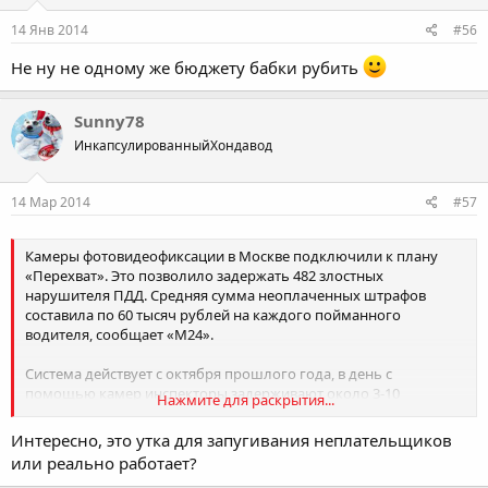
По факту сбоя в работе камер возбуждено уголовное дело.
Ведется расследование и начат поиск злоумышленников. Как
14 Янв 2014
#56
стало известно, работу 30 процентов вышедших из строя камер
уже удалось восстановить.
Не ну не одному же бюджету бабки рубить
Sunny78
ИнкапсулированныйХондавод
14 Мар 2014
#57
Камеры фотовидеофиксации в Москве подключили к плану
«Перехват». Это позволило задержать 482 злостных
нарушителя ПДД. Средняя сумма неоплаченных штрафов
составила по 60 тысяч рублей на каждого пойманного
водителя, сообщает «М24».
Система действует с октября прошлого года, в день с
помощью камер инспекторы задерживают около 3-10
Нажмите для раскрытия...
злостных нарушителей ПДД. Самое пристальное внимание
обращается на водителей, не оплативших более 50 штрафов.
Интересно, это утка для запугивания неплательщиков
Чаще всего в разряд неоплаченных попадают штрафы за
или реально работает?
превышение скорости, выезд на выделенные полосы для