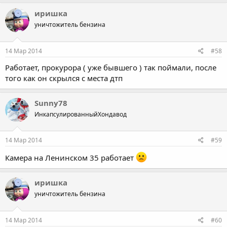
общественного транспорта и нарушение правил парковки.
иришка
уничтожитель бензина
14 Мар 2014
#58
Работает, прокурора ( уже бывшего ) так поймали, после
того как он скрылся с места дтп
Sunny78
ИнкапсулированныйХондавод
14 Мар 2014
#59
Камера на Ленинском 35 работает
иришка
уничтожитель бензина
14 Мар 2014
#60