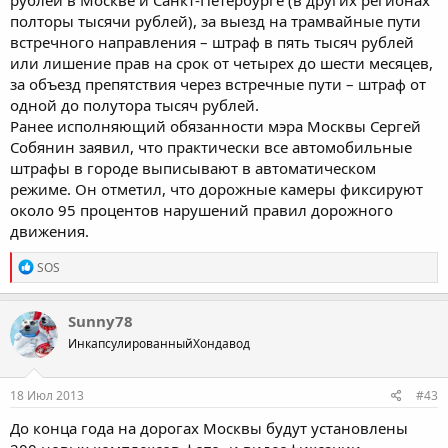
рублей в Москве и Санкт-Петербурге (в других регионах
полторы тысячи рублей), за выезд на трамвайные пути
встречного направления – штраф в пять тысяч рублей
или лишение прав на срок от четырех до шести месяцев,
за объезд препятствия через встречные пути – штраф от
одной до полутора тысяч рублей.
Ранее исполняющий обязанности мэра Москвы Сергей
Собянин заявил, что практически все автомобильные
штрафы в городе выписывают в автоматическом
режиме. Он отметил, что дорожные камеры фиксируют
около 95 процентов нарушений правил дорожного
движения.
R
SOS
e
a
c
Sunny78
t
ИнкапсулированныйХондавод
i
o
n
s
18 Июл 2013
#43
:
До конца года на дорогах Москвы будут установлены