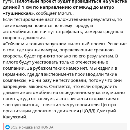
пути.
Пилотный проект будет проводиться на участке
длиной 1 км по направлению от МКАД до метро
«Тушинская»,
сообщает М24.ru.
Если тестирование даст положительные результаты, то
такие камеры появятся по всему городу, и
автомобилистов начнут штрафовать, измеряя среднюю
скорость движения.
«Сейчас мы только запускаем пилотный проект. Решение
о том, где нужны камеры, определяющие среднюю
скорость, будет принято только по его результатам. В
пилоте будут участвовать только отечественные
компании. За рубежом таких камер нет. Мы ездили в
Германию, где для эксперимента производили такие
комплексы, но ни разу не тестировали, потому что они
запрещены законом. Считается, что если определить
движение автомобиля на определенном участке, можно
понять, куда он следует, а это считается вторжением в
частную жизнь», - пояснил замруководителя Центра
организации дорожного движения (ЦОДД) Дмитрий
Калужский.
R
SOS
,
иришка
and
HONDA