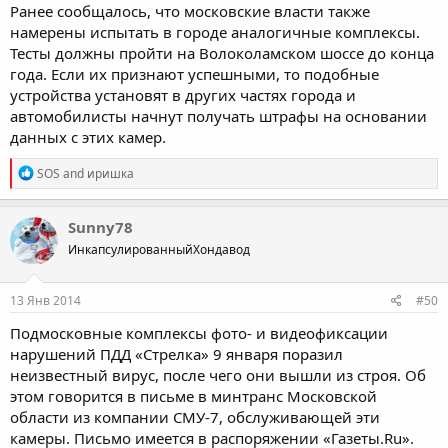
Ранее сообщалось, что московские власти также
намерены испытать в городе аналогичные комплексы.
Тесты должны пройти на Волоколамском шоссе до конца
года. Если их признают успешными, то подобные
устройства установят в других частях города и
автомобилисты начнут получать штрафы на основании
данных с этих камер.
R
SOS
and
иришка
e
a
c
Sunny78
t
ИнкапсулированныйХондавод
i
o
n
s
13 Янв 2014
#50
:
Подмосковные комплексы фото- и видеофиксации
нарушений ПДД «Стрелка» 9 января поразил
неизвестный вирус, после чего они вышли из строя. Об
этом говорится в письме в минтранс Московской
области из компании СМУ-7, обслуживающей эти
камеры. Письмо имеется в распоряжении «Газеты.Ru».