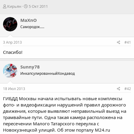
А
Д
Кирьян
5 Окт 2011
в
а
т
т
MaXnO
о
а
Самородок.....
р
н
т
а
е
ч
3 Апр 2013
#41
м
а
ы
л
Спасибо!
а
Sunny78
ИнкапсулированныйХондавод
18 Июл 2013
#42
ГИБДД Москвы начала испытывать новые комплексы
фото- и видеофиксации нарушений правил дорожного
движения, которые выявляют неправильный выезд на
трамвайные пути. Одна такая камера расположена на
пересечении Малого Татарского переулка с
Новокузнецкой улицей. Об этом порталу М24.ru