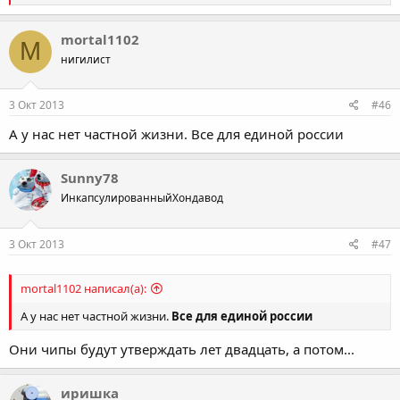
e
a
c
mortal1102
M
t
нигилист
i
o
n
s
3 Окт 2013
#46
:
А у нас нет частной жизни. Все для единой россии
Sunny78
ИнкапсулированныйХондавод
3 Окт 2013
#47
mortal1102 написал(а):
А у нас нет частной жизни.
Все для единой россии
Они чипы будут утверждать лет двадцать, а потом...
иришка