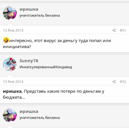
a
c
иришка
t
уничтожитель бензина
i
o
n
s
13 Янв 2014
#51
:
интересно, этот вирус за деньгу туда попал или
инициатива?
Sunny78
ИнкапсулированныйХондавод
13 Янв 2014
#52
иришка
, Представь какие потери по деньгам у
бюджета...
иришка
уничтожитель бензина