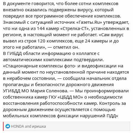
В документе говорится, что более сотни комплексов
внезапно оказались подвержены вирусу, который
повредил все программное обеспечение комплексов.
Знакомый с ситуацией источник «Газеты.Ru» утверждает,
что ни одна из 144 камер «Стрелка-СТ», установленных в
регионе, в настоящий момент не работает. «Сам вирус
вывел из строя 120 комплексов, еще 24 камеры и до
этого не работали», — отметил он.
В ГИБДД области информацию о коллапсе с
автоматическими комплексами подтвердили.
«Стационарные комплексы фото- и видеофиксации на
данный момент по неустановленной причине находятся
в нерабочем состоянии, — сообщила начальник отдела
пропаганды и безопасности дорожного движения
УГИБДД МО Мария Соленова. — Мы проинформировали
собственника камер ГКУ «ЦБДД МО» о необходимости
восстановления работоспособности камер. Контроль за
дорожным движением осуществляется с помощью
мобильных комплексов фиксации нарушений ПДД»
R
HONDA
and
иришка
e