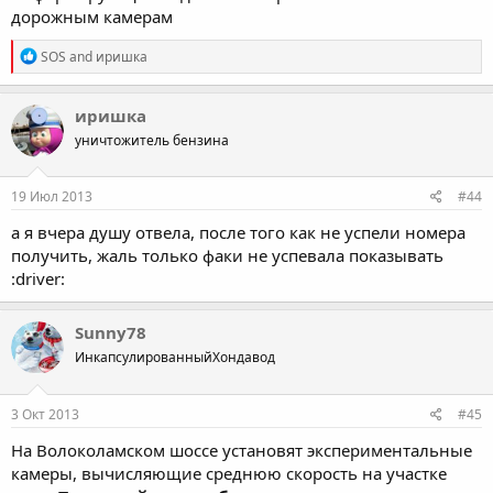
дорожным камерам
R
SOS
and
иришка
e
a
c
иришка
t
уничтожитель бензина
i
o
n
s
19 Июл 2013
#44
:
а я вчера душу отвела, после того как не успели номера
получить, жаль только факи не успевала показывать
:driver:
Sunny78
ИнкапсулированныйХондавод
3 Окт 2013
#45
На Волоколамском шоссе установят экспериментальные
камеры, вычисляющие среднюю скорость на участке